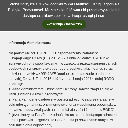
Strona korzysta z plików cookies w celu realizacji usług i zgodnie z
Polityką Prywatności
. Możesz określić warunki przechowywania lub
dostępu do plików cookies w Twojej przeglądarce.
Akceptuję ciasteczka
Informacja Administratora
Na podstawie art. 13 ust. 1 i 2 Rozporządzenia Parlamentu
Europejskiego i Rady (UE) 2016/679 z dnia 27 kwietnia 2016r. w
sprawie ochrony osób fizycznych w związku z przetwarzaniem danych
osobowych i w sprawie swobodnego przepływu takich danych oraz
uchylenia dyrektywy 95/46/WE (ogólne rozporządzenie o ochronie
danych), Dz. U. UE. L. 2016.119.1 z dnia 4 maja 2016r., dalej RODO
informuję:
1. dane Administratora i Inspektora Ochrony Danych znajdują się w
linku „Ochrona danych osobowych”,
2. Pana/Pani dane osobowe w postaci adresu IP, są przetwarzane w
celu udostępniania strony internetowej oraz wypełnienia obowiązków
prawnych spoczywających na administratorze(art.6 ust.1 lit.c RODO),
3. jeżeli korzysta Pan/Pani z odnośnika na stronie będącego adresem
e-mail placówki to zgadza się Pan/Pani na przetwarzanie danych w
celu udzielenia odpowiedzi,