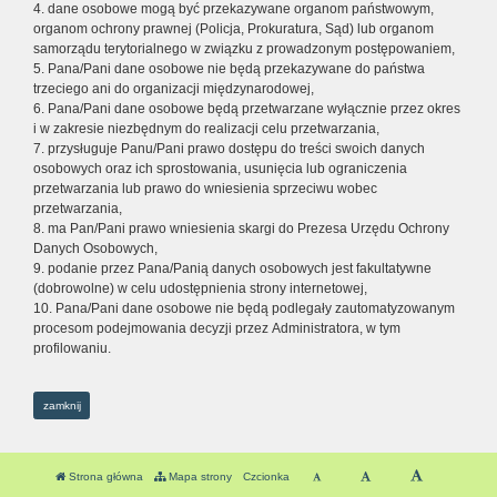
4. dane osobowe mogą być przekazywane organom państwowym,
organom ochrony prawnej (Policja, Prokuratura, Sąd) lub organom
samorządu terytorialnego w związku z prowadzonym postępowaniem,
5. Pana/Pani dane osobowe nie będą przekazywane do państwa
trzeciego ani do organizacji międzynarodowej,
6. Pana/Pani dane osobowe będą przetwarzane wyłącznie przez okres
i w zakresie niezbędnym do realizacji celu przetwarzania,
7. przysługuje Panu/Pani prawo dostępu do treści swoich danych
osobowych oraz ich sprostowania, usunięcia lub ograniczenia
przetwarzania lub prawo do wniesienia sprzeciwu wobec
przetwarzania,
8. ma Pan/Pani prawo wniesienia skargi do Prezesa Urzędu Ochrony
Danych Osobowych,
9. podanie przez Pana/Panią danych osobowych jest fakultatywne
(dobrowolne) w celu udostępnienia strony internetowej,
10. Pana/Pani dane osobowe nie będą podlegały zautomatyzowanym
procesom podejmowania decyzji przez Administratora, w tym
profilowaniu.
zamknij
Strona główna
Mapa strony
Czcionka