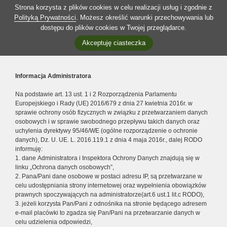
Strona korzysta z plików cookies w celu realizacji usług i zgodnie z
Polityką Prywatności
. Możesz określić warunki przechowywania lub
dostępu do plików cookies w Twojej przeglądarce.
Akceptuję ciasteczka
Informacja Administratora
Na podstawie art. 13 ust. 1 i 2 Rozporządzenia Parlamentu
Europejskiego i Rady (UE) 2016/679 z dnia 27 kwietnia 2016r. w
sprawie ochrony osób fizycznych w związku z przetwarzaniem danych
osobowych i w sprawie swobodnego przepływu takich danych oraz
uchylenia dyrektywy 95/46/WE (ogólne rozporządzenie o ochronie
danych), Dz. U. UE. L. 2016.119.1 z dnia 4 maja 2016r., dalej RODO
informuję:
1. dane Administratora i Inspektora Ochrony Danych znajdują się w
linku „Ochrona danych osobowych”,
2. Pana/Pani dane osobowe w postaci adresu IP, są przetwarzane w
celu udostępniania strony internetowej oraz wypełnienia obowiązków
prawnych spoczywających na administratorze(art.6 ust.1 lit.c RODO),
3. jeżeli korzysta Pan/Pani z odnośnika na stronie będącego adresem
e-mail placówki to zgadza się Pan/Pani na przetwarzanie danych w
celu udzielenia odpowiedzi,