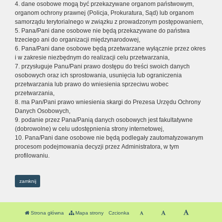
4. dane osobowe mogą być przekazywane organom państwowym,
organom ochrony prawnej (Policja, Prokuratura, Sąd) lub organom
samorządu terytorialnego w związku z prowadzonym postępowaniem,
5. Pana/Pani dane osobowe nie będą przekazywane do państwa
trzeciego ani do organizacji międzynarodowej,
6. Pana/Pani dane osobowe będą przetwarzane wyłącznie przez okres
i w zakresie niezbędnym do realizacji celu przetwarzania,
7. przysługuje Panu/Pani prawo dostępu do treści swoich danych
osobowych oraz ich sprostowania, usunięcia lub ograniczenia
przetwarzania lub prawo do wniesienia sprzeciwu wobec
przetwarzania,
8. ma Pan/Pani prawo wniesienia skargi do Prezesa Urzędu Ochrony
Danych Osobowych,
9. podanie przez Pana/Panią danych osobowych jest fakultatywne
(dobrowolne) w celu udostępnienia strony internetowej,
10. Pana/Pani dane osobowe nie będą podlegały zautomatyzowanym
procesom podejmowania decyzji przez Administratora, w tym
profilowaniu.
zamknij
Strona główna
Mapa strony
Czcionka