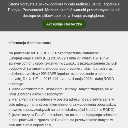
Strona korzysta z plików cookies w celu realizacji usług i zgodnie z
Polityką Prywatności
. Możesz określić warunki przechowywania lub
dostępu do plików cookies w Twojej przeglądarce.
Akceptuję ciasteczka
Informacja Administratora
Na podstawie art. 13 ust. 1 i 2 Rozporządzenia Parlamentu
Europejskiego i Rady (UE) 2016/679 z dnia 27 kwietnia 2016r. w
sprawie ochrony osób fizycznych w związku z przetwarzaniem danych
osobowych i w sprawie swobodnego przepływu takich danych oraz
uchylenia dyrektywy 95/46/WE (ogólne rozporządzenie o ochronie
danych), Dz. U. UE. L. 2016.119.1 z dnia 4 maja 2016r., dalej RODO
informuję:
1. dane Administratora i Inspektora Ochrony Danych znajdują się w
linku „Ochrona danych osobowych”,
2. Pana/Pani dane osobowe w postaci adresu IP, są przetwarzane w
celu udostępniania strony internetowej oraz wypełnienia obowiązków
prawnych spoczywających na administratorze(art.6 ust.1 lit.c RODO),
3. jeżeli korzysta Pan/Pani z odnośnika na stronie będącego adresem
e-mail placówki to zgadza się Pan/Pani na przetwarzanie danych w
celu udzielenia odpowiedzi,