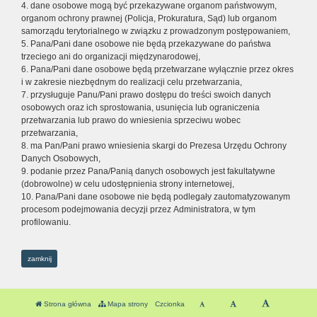
4. dane osobowe mogą być przekazywane organom państwowym,
organom ochrony prawnej (Policja, Prokuratura, Sąd) lub organom
samorządu terytorialnego w związku z prowadzonym postępowaniem,
5. Pana/Pani dane osobowe nie będą przekazywane do państwa
trzeciego ani do organizacji międzynarodowej,
6. Pana/Pani dane osobowe będą przetwarzane wyłącznie przez okres
i w zakresie niezbędnym do realizacji celu przetwarzania,
7. przysługuje Panu/Pani prawo dostępu do treści swoich danych
osobowych oraz ich sprostowania, usunięcia lub ograniczenia
przetwarzania lub prawo do wniesienia sprzeciwu wobec
przetwarzania,
8. ma Pan/Pani prawo wniesienia skargi do Prezesa Urzędu Ochrony
Danych Osobowych,
9. podanie przez Pana/Panią danych osobowych jest fakultatywne
(dobrowolne) w celu udostępnienia strony internetowej,
10. Pana/Pani dane osobowe nie będą podlegały zautomatyzowanym
procesom podejmowania decyzji przez Administratora, w tym
profilowaniu.
zamknij
Strona główna
Mapa strony
Czcionka