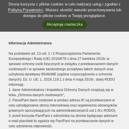
Strona korzysta z plików cookies w celu realizacji usług i zgodnie z
Polityką Prywatności
. Możesz określić warunki przechowywania lub
dostępu do plików cookies w Twojej przeglądarce.
Akceptuję ciasteczka
Informacja Administratora
Na podstawie art. 13 ust. 1 i 2 Rozporządzenia Parlamentu
Europejskiego i Rady (UE) 2016/679 z dnia 27 kwietnia 2016r. w
sprawie ochrony osób fizycznych w związku z przetwarzaniem danych
osobowych i w sprawie swobodnego przepływu takich danych oraz
uchylenia dyrektywy 95/46/WE (ogólne rozporządzenie o ochronie
danych), Dz. U. UE. L. 2016.119.1 z dnia 4 maja 2016r., dalej RODO
informuję:
1. dane Administratora i Inspektora Ochrony Danych znajdują się w
linku „Ochrona danych osobowych”,
2. Pana/Pani dane osobowe w postaci adresu IP, są przetwarzane w
celu udostępniania strony internetowej oraz wypełnienia obowiązków
prawnych spoczywających na administratorze(art.6 ust.1 lit.c RODO),
3. jeżeli korzysta Pan/Pani z odnośnika na stronie będącego adresem
e-mail placówki to zgadza się Pan/Pani na przetwarzanie danych w
celu udzielenia odpowiedzi,