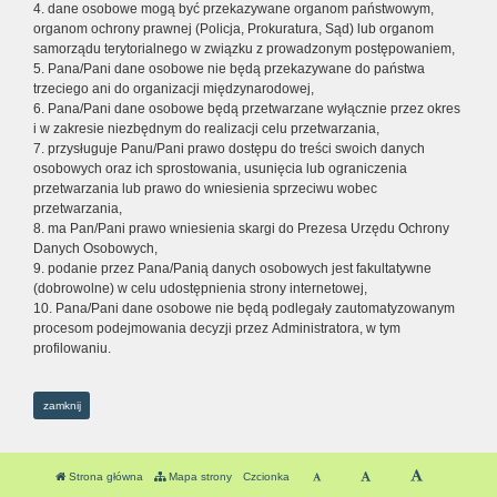
4. dane osobowe mogą być przekazywane organom państwowym,
organom ochrony prawnej (Policja, Prokuratura, Sąd) lub organom
samorządu terytorialnego w związku z prowadzonym postępowaniem,
5. Pana/Pani dane osobowe nie będą przekazywane do państwa
trzeciego ani do organizacji międzynarodowej,
6. Pana/Pani dane osobowe będą przetwarzane wyłącznie przez okres
i w zakresie niezbędnym do realizacji celu przetwarzania,
7. przysługuje Panu/Pani prawo dostępu do treści swoich danych
osobowych oraz ich sprostowania, usunięcia lub ograniczenia
przetwarzania lub prawo do wniesienia sprzeciwu wobec
przetwarzania,
8. ma Pan/Pani prawo wniesienia skargi do Prezesa Urzędu Ochrony
Danych Osobowych,
9. podanie przez Pana/Panią danych osobowych jest fakultatywne
(dobrowolne) w celu udostępnienia strony internetowej,
10. Pana/Pani dane osobowe nie będą podlegały zautomatyzowanym
procesom podejmowania decyzji przez Administratora, w tym
profilowaniu.
zamknij
Strona główna
Mapa strony
Czcionka