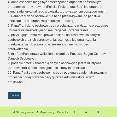
4. dane osobowe mogą być przekazywane organom państwowym,
organom ochrony prawnej (Policja, Prokuratura, Sąd) lub organom
samorządu terytorialnego w związku z prowadzonym postępowaniem,
5. Pana/Pani dane osobowe nie będą przekazywane do państwa
trzeciego ani do organizacji międzynarodowej,
6. Pana/Pani dane osobowe będą przetwarzane wyłącznie przez okres
i w zakresie niezbędnym do realizacji celu przetwarzania,
7. przysługuje Panu/Pani prawo dostępu do treści swoich danych
osobowych oraz ich sprostowania, usunięcia lub ograniczenia
przetwarzania lub prawo do wniesienia sprzeciwu wobec
przetwarzania,
8. ma Pan/Pani prawo wniesienia skargi do Prezesa Urzędu Ochrony
Danych Osobowych,
9. podanie przez Pana/Panią danych osobowych jest fakultatywne
(dobrowolne) w celu udostępnienia strony internetowej,
10. Pana/Pani dane osobowe nie będą podlegały zautomatyzowanym
procesom podejmowania decyzji przez Administratora, w tym
profilowaniu.
zamknij
Strona główna
Mapa strony
Czcionka