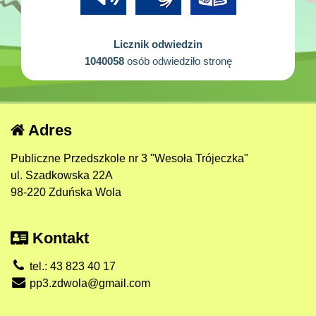
Licznik odwiedzin
1040058
osób odwiedziło stronę
Adres
Publiczne Przedszkole nr 3 "Wesoła Trójeczka"
ul. Szadkowska 22A
98-220 Zduńska Wola
Kontakt
tel.: 43 823 40 17
pp3.zdwola@gmail.com