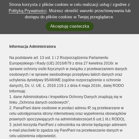
Strona korzysta z plików cookies w celu realizacji usług i zgodnie z
Polityką Prywatności
. Możesz określić warunki przechowywania lub
dostępu do plików cookies w Twojej przeglądarce.
Akceptuję ciasteczka
Informacja Administratora
Na podstawie art. 13 ust. 1 i 2 Rozporządzenia Parlamentu
Europejskiego i Rady (UE) 2016/679 z dnia 27 kwietnia 2016r. w
sprawie ochrony osób fizycznych w związku z przetwarzaniem danych
osobowych i w sprawie swobodnego przepływu takich danych oraz
uchylenia dyrektywy 95/46/WE (ogólne rozporządzenie o ochronie
danych), Dz. U. UE. L. 2016.119.1 z dnia 4 maja 2016r., dalej RODO
informuję:
1. dane Administratora i Inspektora Ochrony Danych znajdują się w
linku „Ochrona danych osobowych”,
2. Pana/Pani dane osobowe w postaci adresu IP, są przetwarzane w
celu udostępniania strony internetowej oraz wypełnienia obowiązków
prawnych spoczywających na administratorze(art.6 ust.1 lit.c RODO),
3. jeżeli korzysta Pan/Pani z odnośnika na stronie będącego adresem
e-mail placówki to zgadza się Pan/Pani na przetwarzanie danych w
celu udzielenia odpowiedzi,