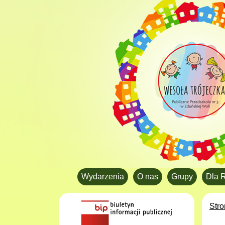
Wydarzenia
O nas
Grupy
Dla 
Str