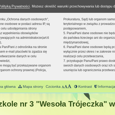
Polityką Prywatności
. Możesz określić warunki przechowywania lub dostępu d
 linku „Ochrona danych osobowych”,
Prokuratura, Sąd) lub organom sam
ne osobowe w postaci adresu IP, są
terytorialnego w związku z prowadz
 celu udostępniania strony
postępowaniem,
raz wypełnienia obowiązków
5. Pana/Pani dane osobowe nie bę
ywających na administratorze(art.6
do państwa trzeciego ani do organiza
),
międzynarodowej,
sta Pan/Pani z odnośnika na stronie
6. Pana/Pani dane osobowe będą pr
em e-mail placówki to zgadza się
wyłącznie przez okres i w zakresie 
zetwarzanie danych w celu
realizacji celu przetwarzania,
owiedzi,
7. przysługuje Panu/Pani prawo dost
we mogą być przekazywane organom
swoich danych osobowych oraz ich s
ganom ochrony prawnej (Policja,
usunięcia lub ograniczenia przetwar
na główna
Mapa strony
Czcionka
Kontrast
Informacja
kole nr 3 "Wesoła Trójeczka" w