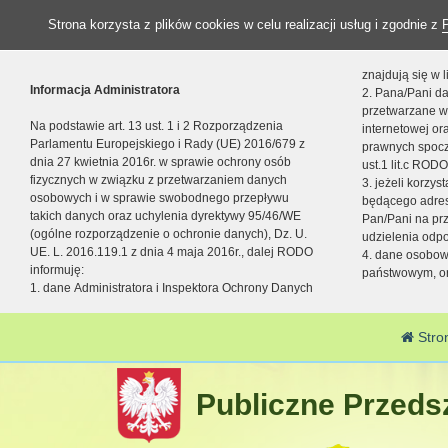
Strona korzysta z plików cookies w celu realizacji usług i zgodnie z
znajdują się w
Informacja Administratora
2. Pana/Pani da
przetwarzane w
Na podstawie art. 13 ust. 1 i 2 Rozporządzenia
internetowej o
Parlamentu Europejskiego i Rady (UE) 2016/679 z
prawnych spocz
dnia 27 kwietnia 2016r. w sprawie ochrony osób
ust.1 lit.c RODO
fizycznych w związku z przetwarzaniem danych
3. jeżeli korzy
osobowych i w sprawie swobodnego przepływu
będącego adres
takich danych oraz uchylenia dyrektywy 95/46/WE
Pan/Pani na pr
(ogólne rozporządzenie o ochronie danych), Dz. U.
udzielenia odp
UE. L. 2016.119.1 z dnia 4 maja 2016r., dalej RODO
4. dane osobo
informuję:
państwowym, or
1. dane Administratora i Inspektora Ochrony Danych
Stro
Publiczne Przedsz