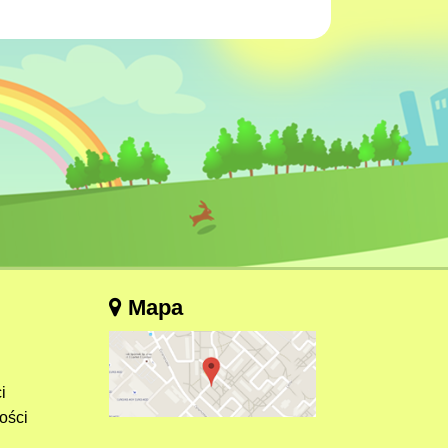
Mapa
i
ości