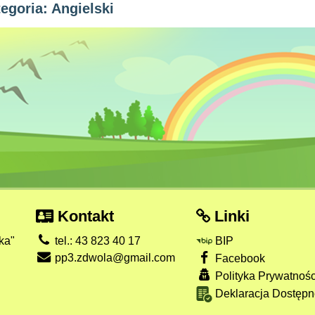
egoria: Angielski
Kontakt
Linki
ka"
tel.: 43 823 40 17
BIP
pp3.zdwola@gmail.com
Facebook
Polityka Prywatnośc
Deklaracja Dostępn