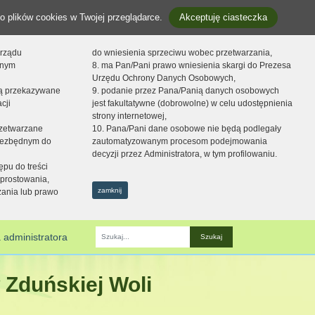
o plików cookies w Twojej przeglądarce.
Akceptuję ciasteczka
orządu
do wniesienia sprzeciwu wobec przetwarzania,
onym
8. ma Pan/Pani prawo wniesienia skargi do Prezesa
Urzędu Ochrony Danych Osobowych,
dą przekazywane
9. podanie przez Pana/Panią danych osobowych
cji
jest fakultatywne (dobrowolne) w celu udostępnienia
strony internetowej,
zetwarzane
10. Pana/Pani dane osobowe nie będą podlegały
niezbędnym do
zautomatyzowanym procesom podejmowania
decyzji przez Administratora, w tym profilowaniu.
ępu do treści
prostowania,
zamknij
zania lub prawo
 administratora
Fraza
 Zduńskiej Woli