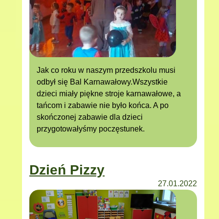
Jak co roku w naszym przedszkolu musi
odbył się Bal Karnawałowy.Wszystkie
dzieci miały piękne stroje karnawałowe, a
tańcom i zabawie nie było końca. A po
skończonej zabawie dla dzieci
przygotowałyśmy poczęstunek.
Dzień Pizzy
27.01.2022