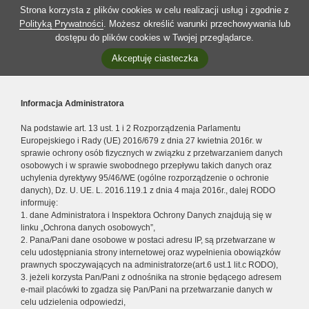
Strona korzysta z plików cookies w celu realizacji usług i zgodnie z
Polityką Prywatności
. Możesz określić warunki przechowywania lub
dostępu do plików cookies w Twojej przeglądarce.
Akceptuję ciasteczka
Informacja Administratora
Na podstawie art. 13 ust. 1 i 2 Rozporządzenia Parlamentu
Europejskiego i Rady (UE) 2016/679 z dnia 27 kwietnia 2016r. w
sprawie ochrony osób fizycznych w związku z przetwarzaniem danych
osobowych i w sprawie swobodnego przepływu takich danych oraz
uchylenia dyrektywy 95/46/WE (ogólne rozporządzenie o ochronie
danych), Dz. U. UE. L. 2016.119.1 z dnia 4 maja 2016r., dalej RODO
informuję:
1. dane Administratora i Inspektora Ochrony Danych znajdują się w
linku „Ochrona danych osobowych”,
2. Pana/Pani dane osobowe w postaci adresu IP, są przetwarzane w
celu udostępniania strony internetowej oraz wypełnienia obowiązków
prawnych spoczywających na administratorze(art.6 ust.1 lit.c RODO),
3. jeżeli korzysta Pan/Pani z odnośnika na stronie będącego adresem
e-mail placówki to zgadza się Pan/Pani na przetwarzanie danych w
celu udzielenia odpowiedzi,