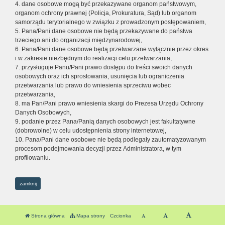
4. dane osobowe mogą być przekazywane organom państwowym,
organom ochrony prawnej (Policja, Prokuratura, Sąd) lub organom
samorządu terytorialnego w związku z prowadzonym postępowaniem,
5. Pana/Pani dane osobowe nie będą przekazywane do państwa
trzeciego ani do organizacji międzynarodowej,
6. Pana/Pani dane osobowe będą przetwarzane wyłącznie przez okres
i w zakresie niezbędnym do realizacji celu przetwarzania,
7. przysługuje Panu/Pani prawo dostępu do treści swoich danych
osobowych oraz ich sprostowania, usunięcia lub ograniczenia
przetwarzania lub prawo do wniesienia sprzeciwu wobec
przetwarzania,
8. ma Pan/Pani prawo wniesienia skargi do Prezesa Urzędu Ochrony
Danych Osobowych,
9. podanie przez Pana/Panią danych osobowych jest fakultatywne
(dobrowolne) w celu udostępnienia strony internetowej,
10. Pana/Pani dane osobowe nie będą podlegały zautomatyzowanym
procesom podejmowania decyzji przez Administratora, w tym
profilowaniu.
zamknij
Strona główna
Mapa strony
Czcionka