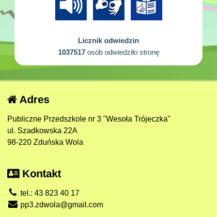
Licznik odwiedzin
1037517
osób odwiedziło stronę
Adres
Publiczne Przedszkole nr 3 "Wesoła Trójeczka"
ul. Szadkowska 22A
98-220 Zduńska Wola
Kontakt
tel.: 43 823 40 17
pp3.zdwola@gmail.com