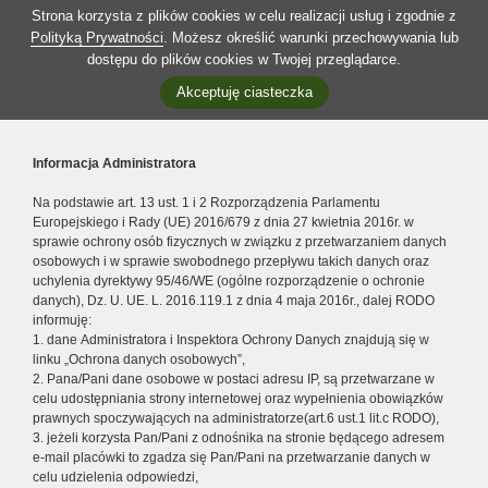
Strona korzysta z plików cookies w celu realizacji usług i zgodnie z
Polityką Prywatności
. Możesz określić warunki przechowywania lub
dostępu do plików cookies w Twojej przeglądarce.
Akceptuję ciasteczka
Informacja Administratora
Na podstawie art. 13 ust. 1 i 2 Rozporządzenia Parlamentu
Europejskiego i Rady (UE) 2016/679 z dnia 27 kwietnia 2016r. w
sprawie ochrony osób fizycznych w związku z przetwarzaniem danych
osobowych i w sprawie swobodnego przepływu takich danych oraz
uchylenia dyrektywy 95/46/WE (ogólne rozporządzenie o ochronie
danych), Dz. U. UE. L. 2016.119.1 z dnia 4 maja 2016r., dalej RODO
informuję:
1. dane Administratora i Inspektora Ochrony Danych znajdują się w
linku „Ochrona danych osobowych”,
2. Pana/Pani dane osobowe w postaci adresu IP, są przetwarzane w
celu udostępniania strony internetowej oraz wypełnienia obowiązków
prawnych spoczywających na administratorze(art.6 ust.1 lit.c RODO),
3. jeżeli korzysta Pan/Pani z odnośnika na stronie będącego adresem
e-mail placówki to zgadza się Pan/Pani na przetwarzanie danych w
celu udzielenia odpowiedzi,