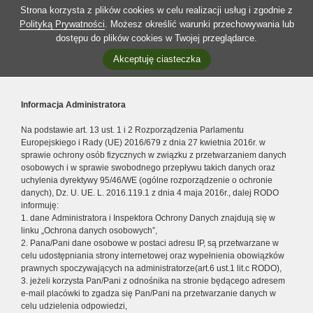
Strona korzysta z plików cookies w celu realizacji usług i zgodnie z
Polityką Prywatności
. Możesz określić warunki przechowywania lub
dostępu do plików cookies w Twojej przeglądarce.
Akceptuję ciasteczka
Informacja Administratora
Na podstawie art. 13 ust. 1 i 2 Rozporządzenia Parlamentu
Europejskiego i Rady (UE) 2016/679 z dnia 27 kwietnia 2016r. w
sprawie ochrony osób fizycznych w związku z przetwarzaniem danych
osobowych i w sprawie swobodnego przepływu takich danych oraz
uchylenia dyrektywy 95/46/WE (ogólne rozporządzenie o ochronie
danych), Dz. U. UE. L. 2016.119.1 z dnia 4 maja 2016r., dalej RODO
informuję:
1. dane Administratora i Inspektora Ochrony Danych znajdują się w
linku „Ochrona danych osobowych”,
2. Pana/Pani dane osobowe w postaci adresu IP, są przetwarzane w
celu udostępniania strony internetowej oraz wypełnienia obowiązków
prawnych spoczywających na administratorze(art.6 ust.1 lit.c RODO),
3. jeżeli korzysta Pan/Pani z odnośnika na stronie będącego adresem
e-mail placówki to zgadza się Pan/Pani na przetwarzanie danych w
celu udzielenia odpowiedzi,