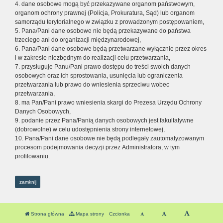
4. dane osobowe mogą być przekazywane organom państwowym,
organom ochrony prawnej (Policja, Prokuratura, Sąd) lub organom
samorządu terytorialnego w związku z prowadzonym postępowaniem,
5. Pana/Pani dane osobowe nie będą przekazywane do państwa
trzeciego ani do organizacji międzynarodowej,
6. Pana/Pani dane osobowe będą przetwarzane wyłącznie przez okres
i w zakresie niezbędnym do realizacji celu przetwarzania,
7. przysługuje Panu/Pani prawo dostępu do treści swoich danych
osobowych oraz ich sprostowania, usunięcia lub ograniczenia
przetwarzania lub prawo do wniesienia sprzeciwu wobec
przetwarzania,
8. ma Pan/Pani prawo wniesienia skargi do Prezesa Urzędu Ochrony
Danych Osobowych,
9. podanie przez Pana/Panią danych osobowych jest fakultatywne
(dobrowolne) w celu udostępnienia strony internetowej,
10. Pana/Pani dane osobowe nie będą podlegały zautomatyzowanym
procesom podejmowania decyzji przez Administratora, w tym
profilowaniu.
zamknij
Strona główna
Mapa strony
Czcionka