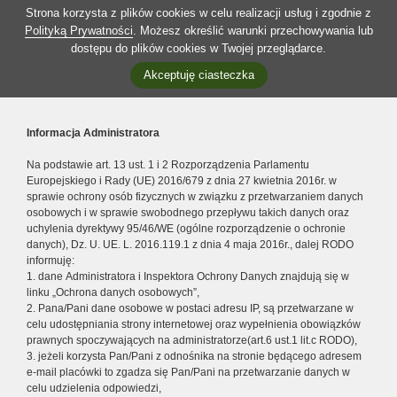
Strona korzysta z plików cookies w celu realizacji usług i zgodnie z
Polityką Prywatności
. Możesz określić warunki przechowywania lub
dostępu do plików cookies w Twojej przeglądarce.
Akceptuję ciasteczka
Informacja Administratora
Na podstawie art. 13 ust. 1 i 2 Rozporządzenia Parlamentu
Europejskiego i Rady (UE) 2016/679 z dnia 27 kwietnia 2016r. w
sprawie ochrony osób fizycznych w związku z przetwarzaniem danych
osobowych i w sprawie swobodnego przepływu takich danych oraz
uchylenia dyrektywy 95/46/WE (ogólne rozporządzenie o ochronie
danych), Dz. U. UE. L. 2016.119.1 z dnia 4 maja 2016r., dalej RODO
informuję:
1. dane Administratora i Inspektora Ochrony Danych znajdują się w
linku „Ochrona danych osobowych”,
2. Pana/Pani dane osobowe w postaci adresu IP, są przetwarzane w
celu udostępniania strony internetowej oraz wypełnienia obowiązków
prawnych spoczywających na administratorze(art.6 ust.1 lit.c RODO),
3. jeżeli korzysta Pan/Pani z odnośnika na stronie będącego adresem
e-mail placówki to zgadza się Pan/Pani na przetwarzanie danych w
celu udzielenia odpowiedzi,