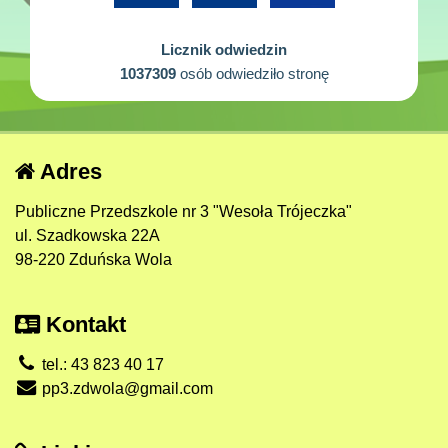
Licznik odwiedzin
1037309
osób odwiedziło stronę
Adres
Publiczne Przedszkole nr 3 "Wesoła Trójeczka"
ul. Szadkowska 22A
98-220 Zduńska Wola
Kontakt
tel.: 43 823 40 17
pp3.zdwola@gmail.com