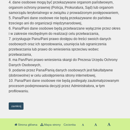
4. dane osobowe mogą być przekazywane organom państwowym,
organom ochrony prawnej (Policja, Prokuratura, Sąd) lub organom
samorządu terytorialnego w związku z prowadzonym postępowaniem,
5. Pana/Pani dane osobowe nie będą przekazywane do państwa
trzeciego ani do organizacji międzynarodowej,
6. Pana/Pani dane osobowe będą przetwarzane wyłącznie przez okres
i w zakresie niezbędnym do realizacji celu przetwarzania,
7. przysługuje Panu/Pani prawo dostępu do treści swoich danych
osobowych oraz ich sprostowania, usunięcia lub ograniczenia
przetwarzania lub prawo do wniesienia sprzeciwu wobec
przetwarzania,
8. ma Pan/Pani prawo wniesienia skargi do Prezesa Urzędu Ochrony
Danych Osobowych,
9. podanie przez Pana/Panią danych osobowych jest fakultatywne
(dobrowolne) w celu udostępnienia strony internetowej,
10. Pana/Pani dane osobowe nie będą podlegały zautomatyzowanym
procesom podejmowania decyzji przez Administratora, w tym
profilowaniu.
zamknij
Strona główna
Mapa strony
Czcionka