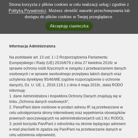
Strona korzysta z plików cookies w celu realizacji usług i zgodnie z
Polityką Prywatności
. Możesz określić warunki przechowywania lub
dostępu do plików cookies w Twojej przeglądarce.
Akceptuję ciasteczka
Informacja Administratora
Na podstawie art. 13 ust. 1 i 2 Rozporządzenia Parlamentu
Europejskiego i Rady (UE) 2016/679 z dnia 27 kwietnia 2016r. w
sprawie ochrony osób fizycznych w związku z przetwarzaniem danych
osobowych i w sprawie swobodnego przepływu takich danych oraz
uchylenia dyrektywy 95/46/WE (ogólne rozporządzenie o ochronie
danych), Dz. U. UE. L. 2016.119.1 z dnia 4 maja 2016r., dalej RODO
informuję:
1. dane Administratora i Inspektora Ochrony Danych znajdują się w
linku „Ochrona danych osobowych”,
2. Pana/Pani dane osobowe w postaci adresu IP, są przetwarzane w
celu udostępniania strony internetowej oraz wypełnienia obowiązków
prawnych spoczywających na administratorze(art.6 ust.1 lit.c RODO),
3. jeżeli korzysta Pan/Pani z odnośnika na stronie będącego adresem
e-mail placówki to zgadza się Pan/Pani na przetwarzanie danych w
celu udzielenia odpowiedzi,