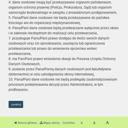
4. dane osobowe mogą być przekazywane organom państwowym,
organom ochrony prawnej (Policja, Prokuratura, Sąd) lub organom
samorządu terytorialnego w związku z prowadzonym postępowaniem,
5. Pana/Pani dane osobowe nie będą przekazywane do państwa
trzeciego ani do organizacji międzynarodowej,
6. Pana/Pani dane osobowe będą przetwarzane wyłącznie przez okres
i w zakresie niezbędnym do realizacji celu przetwarzania,
7. przysługuje Panu/Pani prawo dostępu do treści swoich danych
osobowych oraz ich sprostowania, usunięcia lub ograniczenia
przetwarzania lub prawo do wniesienia sprzeciwu wobec
przetwarzania,
8. ma Pan/Pani prawo wniesienia skargi do Prezesa Urzędu Ochrony
Danych Osobowych,
9. podanie przez Pana/Panią danych osobowych jest fakultatywne
(dobrowolne) w celu udostępnienia strony internetowej,
10. Pana/Pani dane osobowe nie będą podlegały zautomatyzowanym
procesom podejmowania decyzji przez Administratora, w tym
profilowaniu.
zamknij
Strona główna
Mapa strony
Czcionka