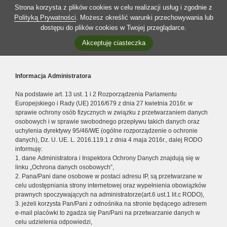
Strona korzysta z plików cookies w celu realizacji usług i zgodnie z
Polityką Prywatności
. Możesz określić warunki przechowywania lub
dostępu do plików cookies w Twojej przeglądarce.
Akceptuję ciasteczka
Informacja Administratora
Na podstawie art. 13 ust. 1 i 2 Rozporządzenia Parlamentu
Europejskiego i Rady (UE) 2016/679 z dnia 27 kwietnia 2016r. w
sprawie ochrony osób fizycznych w związku z przetwarzaniem danych
osobowych i w sprawie swobodnego przepływu takich danych oraz
uchylenia dyrektywy 95/46/WE (ogólne rozporządzenie o ochronie
danych), Dz. U. UE. L. 2016.119.1 z dnia 4 maja 2016r., dalej RODO
informuję:
1. dane Administratora i Inspektora Ochrony Danych znajdują się w
linku „Ochrona danych osobowych”,
2. Pana/Pani dane osobowe w postaci adresu IP, są przetwarzane w
celu udostępniania strony internetowej oraz wypełnienia obowiązków
prawnych spoczywających na administratorze(art.6 ust.1 lit.c RODO),
3. jeżeli korzysta Pan/Pani z odnośnika na stronie będącego adresem
e-mail placówki to zgadza się Pan/Pani na przetwarzanie danych w
celu udzielenia odpowiedzi,