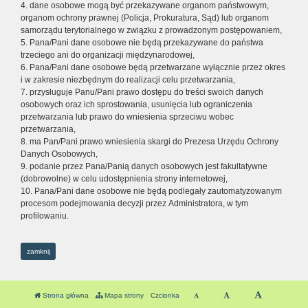
4. dane osobowe mogą być przekazywane organom państwowym,
organom ochrony prawnej (Policja, Prokuratura, Sąd) lub organom
samorządu terytorialnego w związku z prowadzonym postępowaniem,
5. Pana/Pani dane osobowe nie będą przekazywane do państwa
trzeciego ani do organizacji międzynarodowej,
6. Pana/Pani dane osobowe będą przetwarzane wyłącznie przez okres
i w zakresie niezbędnym do realizacji celu przetwarzania,
7. przysługuje Panu/Pani prawo dostępu do treści swoich danych
osobowych oraz ich sprostowania, usunięcia lub ograniczenia
przetwarzania lub prawo do wniesienia sprzeciwu wobec
przetwarzania,
8. ma Pan/Pani prawo wniesienia skargi do Prezesa Urzędu Ochrony
Danych Osobowych,
9. podanie przez Pana/Panią danych osobowych jest fakultatywne
(dobrowolne) w celu udostępnienia strony internetowej,
10. Pana/Pani dane osobowe nie będą podlegały zautomatyzowanym
procesom podejmowania decyzji przez Administratora, w tym
profilowaniu.
zamknij
Strona główna
Mapa strony
Czcionka