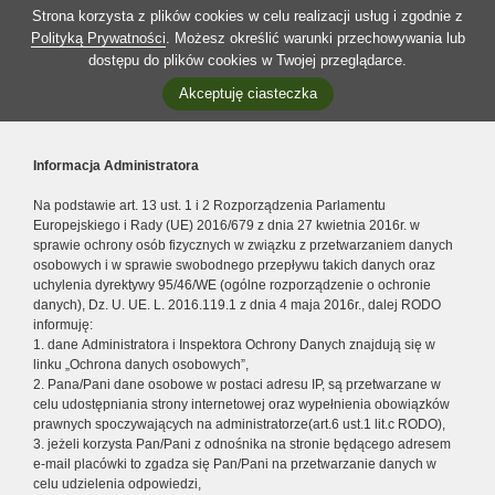
Strona korzysta z plików cookies w celu realizacji usług i zgodnie z
Polityką Prywatności
. Możesz określić warunki przechowywania lub
dostępu do plików cookies w Twojej przeglądarce.
Akceptuję ciasteczka
Informacja Administratora
Na podstawie art. 13 ust. 1 i 2 Rozporządzenia Parlamentu
Europejskiego i Rady (UE) 2016/679 z dnia 27 kwietnia 2016r. w
sprawie ochrony osób fizycznych w związku z przetwarzaniem danych
osobowych i w sprawie swobodnego przepływu takich danych oraz
uchylenia dyrektywy 95/46/WE (ogólne rozporządzenie o ochronie
danych), Dz. U. UE. L. 2016.119.1 z dnia 4 maja 2016r., dalej RODO
informuję:
1. dane Administratora i Inspektora Ochrony Danych znajdują się w
linku „Ochrona danych osobowych”,
2. Pana/Pani dane osobowe w postaci adresu IP, są przetwarzane w
celu udostępniania strony internetowej oraz wypełnienia obowiązków
prawnych spoczywających na administratorze(art.6 ust.1 lit.c RODO),
3. jeżeli korzysta Pan/Pani z odnośnika na stronie będącego adresem
e-mail placówki to zgadza się Pan/Pani na przetwarzanie danych w
celu udzielenia odpowiedzi,