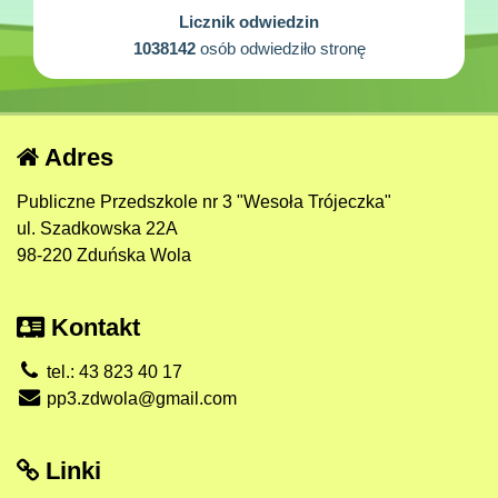
Licznik odwiedzin
1038142
osób odwiedziło stronę
Adres
Publiczne Przedszkole nr 3 "Wesoła Trójeczka"
ul. Szadkowska 22A
98-220 Zduńska Wola
Kontakt
tel.: 43 823 40 17
pp3.zdwola@gmail.com
Linki