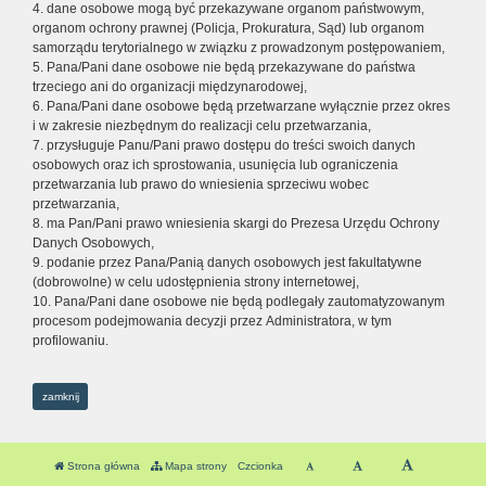
4. dane osobowe mogą być przekazywane organom państwowym,
organom ochrony prawnej (Policja, Prokuratura, Sąd) lub organom
samorządu terytorialnego w związku z prowadzonym postępowaniem,
5. Pana/Pani dane osobowe nie będą przekazywane do państwa
trzeciego ani do organizacji międzynarodowej,
6. Pana/Pani dane osobowe będą przetwarzane wyłącznie przez okres
i w zakresie niezbędnym do realizacji celu przetwarzania,
7. przysługuje Panu/Pani prawo dostępu do treści swoich danych
osobowych oraz ich sprostowania, usunięcia lub ograniczenia
przetwarzania lub prawo do wniesienia sprzeciwu wobec
przetwarzania,
8. ma Pan/Pani prawo wniesienia skargi do Prezesa Urzędu Ochrony
Danych Osobowych,
9. podanie przez Pana/Panią danych osobowych jest fakultatywne
(dobrowolne) w celu udostępnienia strony internetowej,
10. Pana/Pani dane osobowe nie będą podlegały zautomatyzowanym
procesom podejmowania decyzji przez Administratora, w tym
profilowaniu.
zamknij
Strona główna
Mapa strony
Czcionka