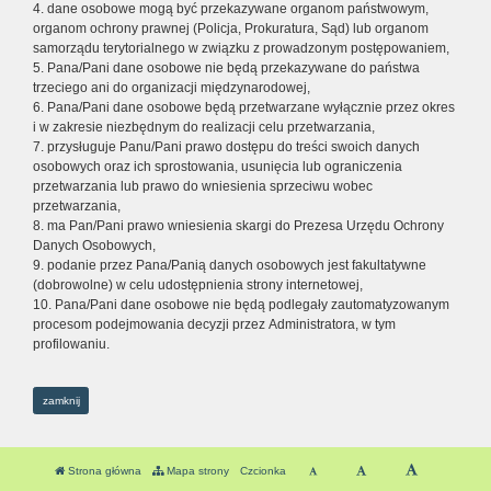
4. dane osobowe mogą być przekazywane organom państwowym,
organom ochrony prawnej (Policja, Prokuratura, Sąd) lub organom
samorządu terytorialnego w związku z prowadzonym postępowaniem,
5. Pana/Pani dane osobowe nie będą przekazywane do państwa
trzeciego ani do organizacji międzynarodowej,
6. Pana/Pani dane osobowe będą przetwarzane wyłącznie przez okres
i w zakresie niezbędnym do realizacji celu przetwarzania,
7. przysługuje Panu/Pani prawo dostępu do treści swoich danych
osobowych oraz ich sprostowania, usunięcia lub ograniczenia
przetwarzania lub prawo do wniesienia sprzeciwu wobec
przetwarzania,
8. ma Pan/Pani prawo wniesienia skargi do Prezesa Urzędu Ochrony
Danych Osobowych,
9. podanie przez Pana/Panią danych osobowych jest fakultatywne
(dobrowolne) w celu udostępnienia strony internetowej,
10. Pana/Pani dane osobowe nie będą podlegały zautomatyzowanym
procesom podejmowania decyzji przez Administratora, w tym
profilowaniu.
zamknij
Strona główna
Mapa strony
Czcionka