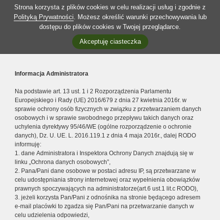
Strona korzysta z plików cookies w celu realizacji usług i zgodnie z
Polityką Prywatności
. Możesz określić warunki przechowywania lub
dostępu do plików cookies w Twojej przeglądarce.
Akceptuję ciasteczka
Informacja Administratora
Na podstawie art. 13 ust. 1 i 2 Rozporządzenia Parlamentu
Europejskiego i Rady (UE) 2016/679 z dnia 27 kwietnia 2016r. w
sprawie ochrony osób fizycznych w związku z przetwarzaniem danych
osobowych i w sprawie swobodnego przepływu takich danych oraz
uchylenia dyrektywy 95/46/WE (ogólne rozporządzenie o ochronie
danych), Dz. U. UE. L. 2016.119.1 z dnia 4 maja 2016r., dalej RODO
informuję:
1. dane Administratora i Inspektora Ochrony Danych znajdują się w
linku „Ochrona danych osobowych”,
2. Pana/Pani dane osobowe w postaci adresu IP, są przetwarzane w
celu udostępniania strony internetowej oraz wypełnienia obowiązków
prawnych spoczywających na administratorze(art.6 ust.1 lit.c RODO),
3. jeżeli korzysta Pan/Pani z odnośnika na stronie będącego adresem
e-mail placówki to zgadza się Pan/Pani na przetwarzanie danych w
celu udzielenia odpowiedzi,