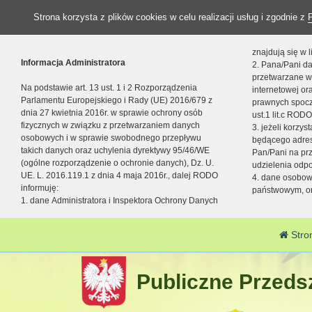
Strona korzysta z plików cookies w celu realizacji usług i zgodnie z
znajdują się w
Informacja Administratora
2. Pana/Pani da
przetwarzane w
Na podstawie art. 13 ust. 1 i 2 Rozporządzenia
internetowej o
Parlamentu Europejskiego i Rady (UE) 2016/679 z
prawnych spocz
dnia 27 kwietnia 2016r. w sprawie ochrony osób
ust.1 lit.c RODO
fizycznych w związku z przetwarzaniem danych
3. jeżeli korzy
osobowych i w sprawie swobodnego przepływu
będącego adres
takich danych oraz uchylenia dyrektywy 95/46/WE
Pan/Pani na pr
(ogólne rozporządzenie o ochronie danych), Dz. U.
udzielenia odp
UE. L. 2016.119.1 z dnia 4 maja 2016r., dalej RODO
4. dane osobo
informuję:
państwowym, or
1. dane Administratora i Inspektora Ochrony Danych
Stro
Publiczne Przedsz