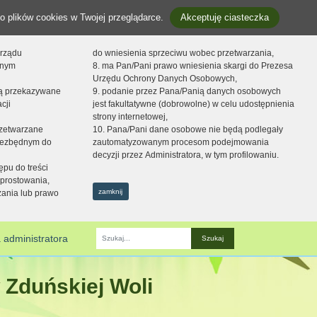
o plików cookies w Twojej przeglądarce.
Akceptuję ciasteczka
orządu
do wniesienia sprzeciwu wobec przetwarzania,
onym
8. ma Pan/Pani prawo wniesienia skargi do Prezesa
Urzędu Ochrony Danych Osobowych,
dą przekazywane
9. podanie przez Pana/Panią danych osobowych
cji
jest fakultatywne (dobrowolne) w celu udostępnienia
strony internetowej,
zetwarzane
10. Pana/Pani dane osobowe nie będą podlegały
niezbędnym do
zautomatyzowanym procesom podejmowania
decyzji przez Administratora, w tym profilowaniu.
ępu do treści
prostowania,
zamknij
zania lub prawo
 administratora
Fraza
 Zduńskiej Woli