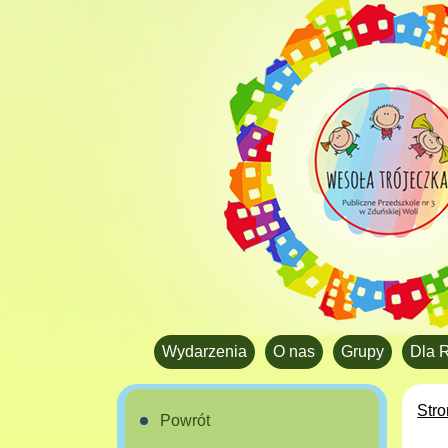
Wydarzenia
O nas
Grupy
Dla 
Str
Powrót