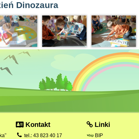
ień Dinozaura
Kontakt
Linki
ka"
tel.: 43 823 40 17
BIP