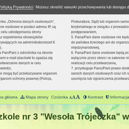
Polityką Prywatności
. Możesz określić warunki przechowywania lub dostępu d
 linku „Ochrona danych osobowych”,
Prokuratura, Sąd) lub organom sam
ne osobowe w postaci adresu IP, są
terytorialnego w związku z prowadz
 celu udostępniania strony
postępowaniem,
raz wypełnienia obowiązków
5. Pana/Pani dane osobowe nie bę
ywających na administratorze(art.6
do państwa trzeciego ani do organiza
),
międzynarodowej,
sta Pan/Pani z odnośnika na stronie
6. Pana/Pani dane osobowe będą pr
em e-mail placówki to zgadza się
wyłącznie przez okres i w zakresie 
zetwarzanie danych w celu
realizacji celu przetwarzania,
owiedzi,
7. przysługuje Panu/Pani prawo dost
we mogą być przekazywane organom
swoich danych osobowych oraz ich s
ganom ochrony prawnej (Policja,
usunięcia lub ograniczenia przetwar
na główna
Mapa strony
Czcionka
Kontrast
Informacja
kole nr 3 "Wesoła Trójeczka" w