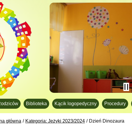
Rodziców
Biblioteka
Kącik logopedyczny
Procedury
ona główna
Kategoria: Jeżyki 2023/2024
Dzień Dinozaura