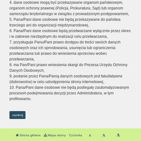
4. dane osobowe mogą być przekazywane organom państwowym,
organom ochrony prawnej (Policja, Prokuratura, Sąd) lub organom
samorządu terytorialnego w związku z prowadzonym postępowaniem,
5. Pana/Pani dane osobowe nie będą przekazywane do państwa
trzeciego ani do organizacji międzynarodowej,
6. Pana/Pani dane osobowe będą przetwarzane wyłącznie przez okres
i w zakresie niezbędnym do realizacji celu przetwarzania,
7. przysługuje Panu/Pani prawo dostępu do treści swoich danych
osobowych oraz ich sprostowania, usunięcia lub ograniczenia
przetwarzania lub prawo do wniesienia sprzeciwu wobec
przetwarzania,
8. ma Pan/Pani prawo wniesienia skargi do Prezesa Urzędu Ochrony
Danych Osobowych,
9. podanie przez Pana/Panią danych osobowych jest fakultatywne
(dobrowolne) w celu udostępnienia strony internetowej,
10. Pana/Pani dane osobowe nie będą podlegały zautomatyzowanym
procesom podejmowania decyzji przez Administratora, w tym
profilowaniu.
zamknij
Strona główna
Mapa strony
Czcionka