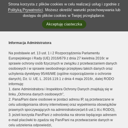
Strona korzysta z plików cookies w celu realizacji usług i zgodnie z
Polityką Prywatności
. Możesz określić warunki przechowywania lub
dostępu do plików cookies w Twojej przeglądarce.
Akceptuję ciasteczka
Informacja Administratora
Na podstawie art. 13 ust. 1 i 2 Rozporządzenia Parlamentu
Europejskiego i Rady (UE) 2016/679 z dnia 27 kwietnia 2016r. w
sprawie ochrony osób fizycznych w związku z przetwarzaniem danych
osobowych i w sprawie swobodnego przepływu takich danych oraz
uchylenia dyrektywy 95/46/WE (ogólne rozporządzenie o ochronie
danych), Dz. U. UE. L. 2016.119.1 z dnia 4 maja 2016r., dalej RODO
informuję:
1. dane Administratora i Inspektora Ochrony Danych znajdują się w
linku „Ochrona danych osobowych”,
2. Pana/Pani dane osobowe w postaci adresu IP, są przetwarzane w
celu udostępniania strony internetowej oraz wypełnienia obowiązków
prawnych spoczywających na administratorze(art.6 ust.1 lit.c RODO),
3. jeżeli korzysta Pan/Pani z odnośnika na stronie będącego adresem
e-mail placówki to zgadza się Pan/Pani na przetwarzanie danych w
celu udzielenia odpowiedzi,