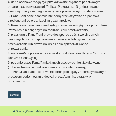
4. dane osobowe mogą być przekazywane organom państwowym,
organom ochrony prawnej (Policja, Prokuratura, Sąd) lub organom
samorządu terytorialnego w związku z prowadzonym postępowaniem,
5. Pana/Pani dane osobowe nie będą przekazywane do państwa
trzeciego ani do organizacji międzynarodowej,
6. Pana/Pani dane osobowe będą przetwarzane wyłącznie przez okres
i w zakresie niezbędnym do realizacji celu przetwarzania,
7. przysługuje Panu/Pani prawo dostępu do treści swoich danych
osobowych oraz ich sprostowania, usunięcia lub ograniczenia
przetwarzania lub prawo do wniesienia sprzeciwu wobec
przetwarzania,
8. ma Pan/Pani prawo wniesienia skargi do Prezesa Urzędu Ochrony
Danych Osobowych,
9. podanie przez Pana/Panią danych osobowych jest fakultatywne
(dobrowolne) w celu udostępnienia strony internetowej,
10. Pana/Pani dane osobowe nie będą podlegały zautomatyzowanym
procesom podejmowania decyzji przez Administratora, w tym
profilowaniu.
zamknij
Strona główna
Mapa strony
Czcionka