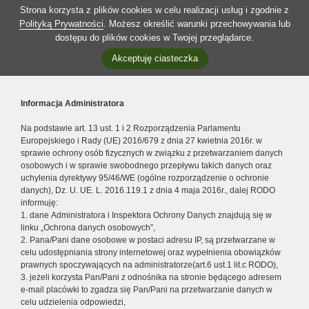
Strona korzysta z plików cookies w celu realizacji usług i zgodnie z
Polityką Prywatności
. Możesz określić warunki przechowywania lub
dostępu do plików cookies w Twojej przeglądarce.
Akceptuję ciasteczka
Informacja Administratora
Na podstawie art. 13 ust. 1 i 2 Rozporządzenia Parlamentu
Europejskiego i Rady (UE) 2016/679 z dnia 27 kwietnia 2016r. w
sprawie ochrony osób fizycznych w związku z przetwarzaniem danych
osobowych i w sprawie swobodnego przepływu takich danych oraz
uchylenia dyrektywy 95/46/WE (ogólne rozporządzenie o ochronie
danych), Dz. U. UE. L. 2016.119.1 z dnia 4 maja 2016r., dalej RODO
informuję:
1. dane Administratora i Inspektora Ochrony Danych znajdują się w
linku „Ochrona danych osobowych”,
2. Pana/Pani dane osobowe w postaci adresu IP, są przetwarzane w
celu udostępniania strony internetowej oraz wypełnienia obowiązków
prawnych spoczywających na administratorze(art.6 ust.1 lit.c RODO),
3. jeżeli korzysta Pan/Pani z odnośnika na stronie będącego adresem
e-mail placówki to zgadza się Pan/Pani na przetwarzanie danych w
celu udzielenia odpowiedzi,