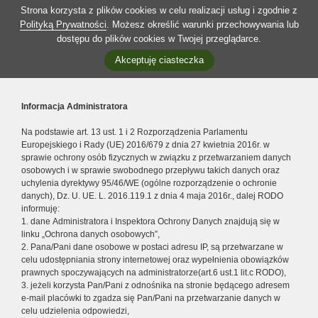
Strona korzysta z plików cookies w celu realizacji usług i zgodnie z
Polityką Prywatności
. Możesz określić warunki przechowywania lub
dostępu do plików cookies w Twojej przeglądarce.
Akceptuję ciasteczka
Informacja Administratora
Na podstawie art. 13 ust. 1 i 2 Rozporządzenia Parlamentu
Europejskiego i Rady (UE) 2016/679 z dnia 27 kwietnia 2016r. w
sprawie ochrony osób fizycznych w związku z przetwarzaniem danych
osobowych i w sprawie swobodnego przepływu takich danych oraz
uchylenia dyrektywy 95/46/WE (ogólne rozporządzenie o ochronie
danych), Dz. U. UE. L. 2016.119.1 z dnia 4 maja 2016r., dalej RODO
informuję:
1. dane Administratora i Inspektora Ochrony Danych znajdują się w
linku „Ochrona danych osobowych”,
2. Pana/Pani dane osobowe w postaci adresu IP, są przetwarzane w
celu udostępniania strony internetowej oraz wypełnienia obowiązków
prawnych spoczywających na administratorze(art.6 ust.1 lit.c RODO),
3. jeżeli korzysta Pan/Pani z odnośnika na stronie będącego adresem
e-mail placówki to zgadza się Pan/Pani na przetwarzanie danych w
celu udzielenia odpowiedzi,