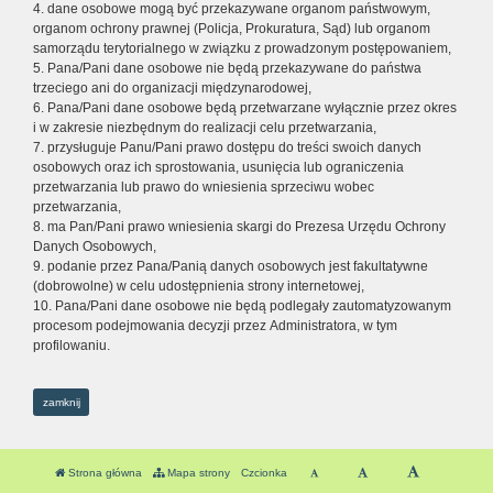
4. dane osobowe mogą być przekazywane organom państwowym,
organom ochrony prawnej (Policja, Prokuratura, Sąd) lub organom
samorządu terytorialnego w związku z prowadzonym postępowaniem,
5. Pana/Pani dane osobowe nie będą przekazywane do państwa
trzeciego ani do organizacji międzynarodowej,
6. Pana/Pani dane osobowe będą przetwarzane wyłącznie przez okres
i w zakresie niezbędnym do realizacji celu przetwarzania,
7. przysługuje Panu/Pani prawo dostępu do treści swoich danych
osobowych oraz ich sprostowania, usunięcia lub ograniczenia
przetwarzania lub prawo do wniesienia sprzeciwu wobec
przetwarzania,
8. ma Pan/Pani prawo wniesienia skargi do Prezesa Urzędu Ochrony
Danych Osobowych,
9. podanie przez Pana/Panią danych osobowych jest fakultatywne
(dobrowolne) w celu udostępnienia strony internetowej,
10. Pana/Pani dane osobowe nie będą podlegały zautomatyzowanym
procesom podejmowania decyzji przez Administratora, w tym
profilowaniu.
zamknij
Strona główna
Mapa strony
Czcionka