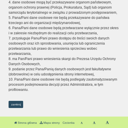
4. dane osobowe mogą być przekazywane organom państwowym,
organom ochrony prawnej (Policja, Prokuratura, Sąd) lub organom
samorządu terytorialnego w związku z prowadzonym postępowaniem,
5. Pana/Pani dane osobowe nie będą przekazywane do państwa
trzeciego ani do organizacji międzynarodowej,
6. Pana/Pani dane osobowe będą przetwarzane wyłącznie przez okres
i w zakresie niezbędnym do realizacji celu przetwarzania,
7. przysługuje Panu/Pani prawo dostępu do treści swoich danych
osobowych oraz ich sprostowania, usunięcia lub ograniczenia
przetwarzania lub prawo do wniesienia sprzeciwu wobec
przetwarzania,
8. ma Pan/Pani prawo wniesienia skargi do Prezesa Urzędu Ochrony
Danych Osobowych,
9. podanie przez Pana/Panią danych osobowych jest fakultatywne
(dobrowolne) w celu udostępnienia strony internetowej,
10. Pana/Pani dane osobowe nie będą podlegały zautomatyzowanym
procesom podejmowania decyzji przez Administratora, w tym
profilowaniu.
zamknij
Strona główna
Mapa strony
Czcionka