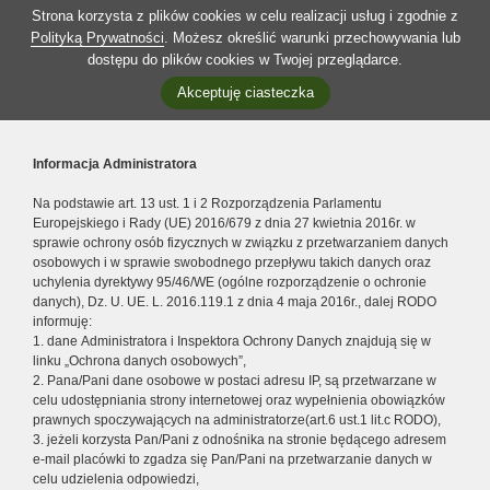
Strona korzysta z plików cookies w celu realizacji usług i zgodnie z
Polityką Prywatności
. Możesz określić warunki przechowywania lub
dostępu do plików cookies w Twojej przeglądarce.
Akceptuję ciasteczka
Informacja Administratora
Na podstawie art. 13 ust. 1 i 2 Rozporządzenia Parlamentu
Europejskiego i Rady (UE) 2016/679 z dnia 27 kwietnia 2016r. w
sprawie ochrony osób fizycznych w związku z przetwarzaniem danych
osobowych i w sprawie swobodnego przepływu takich danych oraz
uchylenia dyrektywy 95/46/WE (ogólne rozporządzenie o ochronie
danych), Dz. U. UE. L. 2016.119.1 z dnia 4 maja 2016r., dalej RODO
informuję:
1. dane Administratora i Inspektora Ochrony Danych znajdują się w
linku „Ochrona danych osobowych”,
2. Pana/Pani dane osobowe w postaci adresu IP, są przetwarzane w
celu udostępniania strony internetowej oraz wypełnienia obowiązków
prawnych spoczywających na administratorze(art.6 ust.1 lit.c RODO),
3. jeżeli korzysta Pan/Pani z odnośnika na stronie będącego adresem
e-mail placówki to zgadza się Pan/Pani na przetwarzanie danych w
celu udzielenia odpowiedzi,