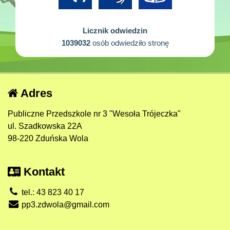
Licznik odwiedzin
1039032
osób odwiedziło stronę
Adres
Publiczne Przedszkole nr 3 "Wesoła Trójeczka"
ul. Szadkowska 22A
98-220 Zduńska Wola
Kontakt
tel.: 43 823 40 17
pp3.zdwola@gmail.com