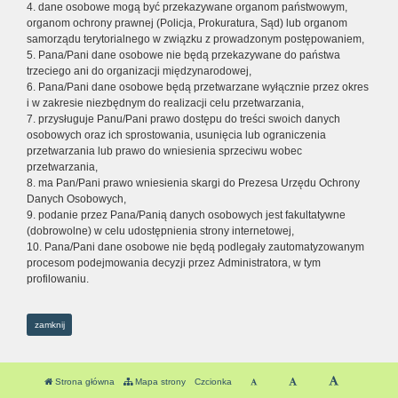
4. dane osobowe mogą być przekazywane organom państwowym,
organom ochrony prawnej (Policja, Prokuratura, Sąd) lub organom
samorządu terytorialnego w związku z prowadzonym postępowaniem,
5. Pana/Pani dane osobowe nie będą przekazywane do państwa
trzeciego ani do organizacji międzynarodowej,
6. Pana/Pani dane osobowe będą przetwarzane wyłącznie przez okres
i w zakresie niezbędnym do realizacji celu przetwarzania,
7. przysługuje Panu/Pani prawo dostępu do treści swoich danych
osobowych oraz ich sprostowania, usunięcia lub ograniczenia
przetwarzania lub prawo do wniesienia sprzeciwu wobec
przetwarzania,
8. ma Pan/Pani prawo wniesienia skargi do Prezesa Urzędu Ochrony
Danych Osobowych,
9. podanie przez Pana/Panią danych osobowych jest fakultatywne
(dobrowolne) w celu udostępnienia strony internetowej,
10. Pana/Pani dane osobowe nie będą podlegały zautomatyzowanym
procesom podejmowania decyzji przez Administratora, w tym
profilowaniu.
zamknij
Strona główna
Mapa strony
Czcionka