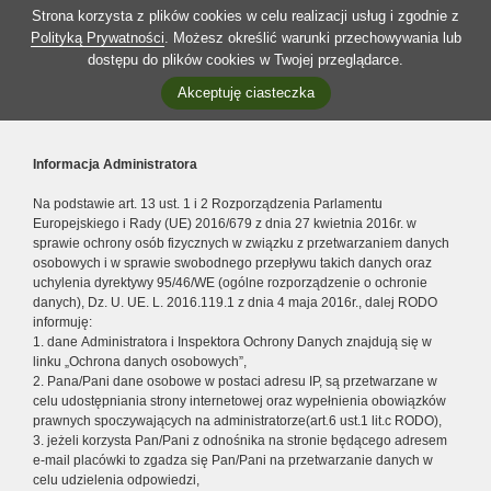
Strona korzysta z plików cookies w celu realizacji usług i zgodnie z
Polityką Prywatności
. Możesz określić warunki przechowywania lub
dostępu do plików cookies w Twojej przeglądarce.
Akceptuję ciasteczka
Informacja Administratora
Na podstawie art. 13 ust. 1 i 2 Rozporządzenia Parlamentu
Europejskiego i Rady (UE) 2016/679 z dnia 27 kwietnia 2016r. w
sprawie ochrony osób fizycznych w związku z przetwarzaniem danych
osobowych i w sprawie swobodnego przepływu takich danych oraz
uchylenia dyrektywy 95/46/WE (ogólne rozporządzenie o ochronie
danych), Dz. U. UE. L. 2016.119.1 z dnia 4 maja 2016r., dalej RODO
informuję:
1. dane Administratora i Inspektora Ochrony Danych znajdują się w
linku „Ochrona danych osobowych”,
2. Pana/Pani dane osobowe w postaci adresu IP, są przetwarzane w
celu udostępniania strony internetowej oraz wypełnienia obowiązków
prawnych spoczywających na administratorze(art.6 ust.1 lit.c RODO),
3. jeżeli korzysta Pan/Pani z odnośnika na stronie będącego adresem
e-mail placówki to zgadza się Pan/Pani na przetwarzanie danych w
celu udzielenia odpowiedzi,