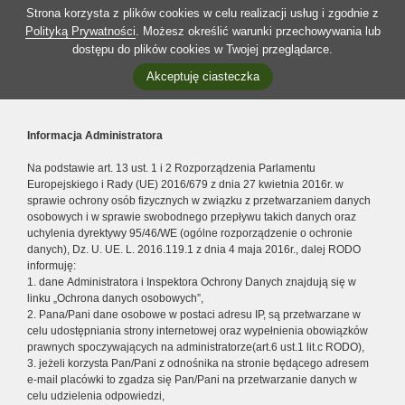
Strona korzysta z plików cookies w celu realizacji usług i zgodnie z
Polityką Prywatności
. Możesz określić warunki przechowywania lub
dostępu do plików cookies w Twojej przeglądarce.
Akceptuję ciasteczka
Informacja Administratora
Na podstawie art. 13 ust. 1 i 2 Rozporządzenia Parlamentu
Europejskiego i Rady (UE) 2016/679 z dnia 27 kwietnia 2016r. w
sprawie ochrony osób fizycznych w związku z przetwarzaniem danych
osobowych i w sprawie swobodnego przepływu takich danych oraz
uchylenia dyrektywy 95/46/WE (ogólne rozporządzenie o ochronie
danych), Dz. U. UE. L. 2016.119.1 z dnia 4 maja 2016r., dalej RODO
informuję:
1. dane Administratora i Inspektora Ochrony Danych znajdują się w
linku „Ochrona danych osobowych”,
2. Pana/Pani dane osobowe w postaci adresu IP, są przetwarzane w
celu udostępniania strony internetowej oraz wypełnienia obowiązków
prawnych spoczywających na administratorze(art.6 ust.1 lit.c RODO),
3. jeżeli korzysta Pan/Pani z odnośnika na stronie będącego adresem
e-mail placówki to zgadza się Pan/Pani na przetwarzanie danych w
celu udzielenia odpowiedzi,