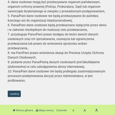
4. dane osobowe mogą być przekazywane organom państwowym,
organom ochrony prawnej (Policja, Prokuratura, Sąd) lub organom
samorządu terytorialnego w związku z prowadzonym postępowaniem,
5. Pana/Pani dane osobowe nie będą przekazywane do państwa
trzeciego ani do organizacji międzynarodowej,
6. Pana/Pani dane osobowe będą przetwarzane wyłącznie przez okres
i w zakresie niezbędnym do realizacji celu przetwarzania,
7. przysługuje Panu/Pani prawo dostępu do treści swoich danych
osobowych oraz ich sprostowania, usunięcia lub ograniczenia
przetwarzania lub prawo do wniesienia sprzeciwu wobec
przetwarzania,
8. ma Pan/Pani prawo wniesienia skargi do Prezesa Urzędu Ochrony
Danych Osobowych,
9. podanie przez Pana/Panią danych osobowych jest fakultatywne
(dobrowolne) w celu udostępnienia strony internetowej,
10. Pana/Pani dane osobowe nie będą podlegały zautomatyzowanym
procesom podejmowania decyzji przez Administratora, w tym
profilowaniu.
zamknij
Strona główna
Mapa strony
Czcionka