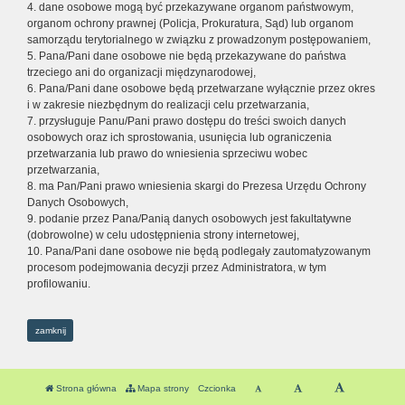
4. dane osobowe mogą być przekazywane organom państwowym,
organom ochrony prawnej (Policja, Prokuratura, Sąd) lub organom
samorządu terytorialnego w związku z prowadzonym postępowaniem,
5. Pana/Pani dane osobowe nie będą przekazywane do państwa
trzeciego ani do organizacji międzynarodowej,
6. Pana/Pani dane osobowe będą przetwarzane wyłącznie przez okres
i w zakresie niezbędnym do realizacji celu przetwarzania,
7. przysługuje Panu/Pani prawo dostępu do treści swoich danych
osobowych oraz ich sprostowania, usunięcia lub ograniczenia
przetwarzania lub prawo do wniesienia sprzeciwu wobec
przetwarzania,
8. ma Pan/Pani prawo wniesienia skargi do Prezesa Urzędu Ochrony
Danych Osobowych,
9. podanie przez Pana/Panią danych osobowych jest fakultatywne
(dobrowolne) w celu udostępnienia strony internetowej,
10. Pana/Pani dane osobowe nie będą podlegały zautomatyzowanym
procesom podejmowania decyzji przez Administratora, w tym
profilowaniu.
zamknij
Strona główna
Mapa strony
Czcionka