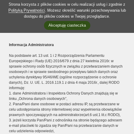
Strona korzysta z plików cookies w celu realizacji usług i zgodnie z
Polityką Prywatności
. Możesz określić warunki przechowywania lub
dostępu do plików cookies w Twojej przeglądarce.
Akceptuję ciasteczka
Informacja Administratora
Na podstawie art. 13 ust. 1 i 2 Rozporządzenia Parlamentu
Europejskiego i Rady (UE) 2016/679 z dnia 27 kwietnia 2016r. w
sprawie ochrony osób fizycznych w związku z przetwarzaniem danych
osobowych i w sprawie swobodnego przepływu takich danych oraz
uchylenia dyrektywy 95/46/WE (ogólne rozporządzenie o ochronie
danych), Dz. U. UE. L. 2016.119.1 z dnia 4 maja 2016r., dalej RODO
informuję:
1. dane Administratora i Inspektora Ochrony Danych znajdują się w
linku „Ochrona danych osobowych”,
2. Pana/Pani dane osobowe w postaci adresu IP, są przetwarzane w
celu udostępniania strony internetowej oraz wypełnienia obowiązków
prawnych spoczywających na administratorze(art.6 ust.1 lit.c RODO),
3. jeżeli korzysta Pan/Pani z odnośnika na stronie będącego adresem
e-mail placówki to zgadza się Pan/Pani na przetwarzanie danych w
celu udzielenia odpowiedzi,