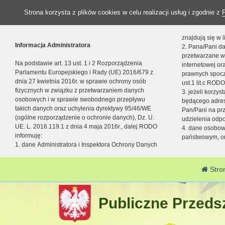
Strona korzysta z plików cookies w celu realizacji usług i zgodnie z
znajdują się w
Informacja Administratora
2. Pana/Pani da
przetwarzane w
Na podstawie art. 13 ust. 1 i 2 Rozporządzenia
internetowej o
Parlamentu Europejskiego i Rady (UE) 2016/679 z
prawnych spocz
dnia 27 kwietnia 2016r. w sprawie ochrony osób
ust.1 lit.c RODO
fizycznych w związku z przetwarzaniem danych
3. jeżeli korzy
osobowych i w sprawie swobodnego przepływu
będącego adres
takich danych oraz uchylenia dyrektywy 95/46/WE
Pan/Pani na pr
(ogólne rozporządzenie o ochronie danych), Dz. U.
udzielenia odp
UE. L. 2016.119.1 z dnia 4 maja 2016r., dalej RODO
4. dane osobo
informuję:
państwowym, or
1. dane Administratora i Inspektora Ochrony Danych
Stro
Publiczne Przedsz