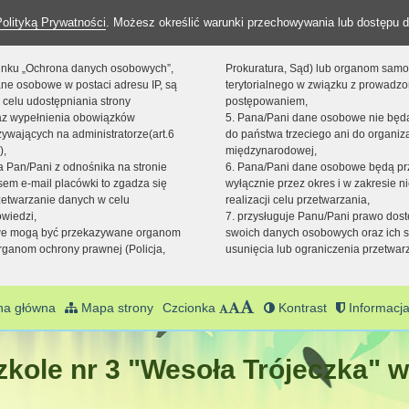
Polityką Prywatności
. Możesz określić warunki przechowywania lub dostępu d
 linku „Ochrona danych osobowych”,
Prokuratura, Sąd) lub organom sam
ne osobowe w postaci adresu IP, są
terytorialnego w związku z prowadz
 celu udostępniania strony
postępowaniem,
raz wypełnienia obowiązków
5. Pana/Pani dane osobowe nie bę
ywających na administratorze(art.6
do państwa trzeciego ani do organiza
),
międzynarodowej,
sta Pan/Pani z odnośnika na stronie
6. Pana/Pani dane osobowe będą pr
em e-mail placówki to zgadza się
wyłącznie przez okres i w zakresie 
zetwarzanie danych w celu
realizacji celu przetwarzania,
owiedzi,
7. przysługuje Panu/Pani prawo dost
we mogą być przekazywane organom
swoich danych osobowych oraz ich s
ganom ochrony prawnej (Policja,
usunięcia lub ograniczenia przetwar
na główna
Mapa strony
Czcionka
Kontrast
Informacja
kole nr 3 "Wesoła Trójeczka" w