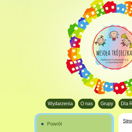
Wydarzenia
O nas
Grupy
Dla 
Str
Powrót