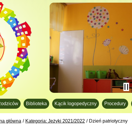
Rodziców
Biblioteka
Kącik logopedyczny
Procedury
ona główna
Kategoria: Jeżyki 2021/2022
Dzień patriotyczny