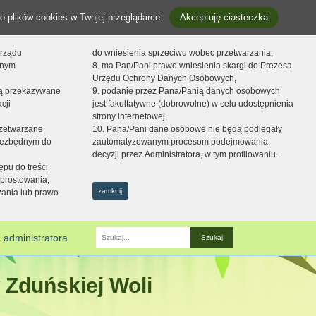
o plików cookies w Twojej przeglądarce.
Akceptuję ciasteczka
orządu
do wniesienia sprzeciwu wobec przetwarzania,
onym
8. ma Pan/Pani prawo wniesienia skargi do Prezesa
Urzędu Ochrony Danych Osobowych,
dą przekazywane
9. podanie przez Pana/Panią danych osobowych
cji
jest fakultatywne (dobrowolne) w celu udostępnienia
strony internetowej,
zetwarzane
10. Pana/Pani dane osobowe nie będą podlegały
niezbędnym do
zautomatyzowanym procesom podejmowania
decyzji przez Administratora, w tym profilowaniu.
ępu do treści
prostowania,
zamknij
zania lub prawo
 administratora
Fraza
 Zduńskiej Woli