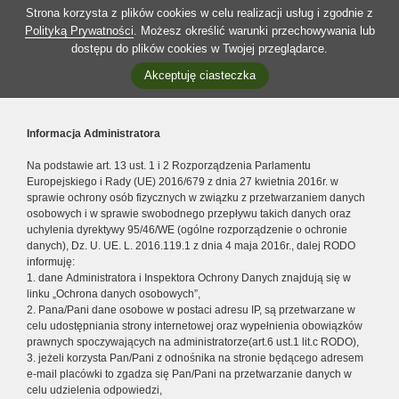
Strona korzysta z plików cookies w celu realizacji usług i zgodnie z
Polityką Prywatności
. Możesz określić warunki przechowywania lub
dostępu do plików cookies w Twojej przeglądarce.
Akceptuję ciasteczka
Informacja Administratora
Na podstawie art. 13 ust. 1 i 2 Rozporządzenia Parlamentu
Europejskiego i Rady (UE) 2016/679 z dnia 27 kwietnia 2016r. w
sprawie ochrony osób fizycznych w związku z przetwarzaniem danych
osobowych i w sprawie swobodnego przepływu takich danych oraz
uchylenia dyrektywy 95/46/WE (ogólne rozporządzenie o ochronie
danych), Dz. U. UE. L. 2016.119.1 z dnia 4 maja 2016r., dalej RODO
informuję:
1. dane Administratora i Inspektora Ochrony Danych znajdują się w
linku „Ochrona danych osobowych”,
2. Pana/Pani dane osobowe w postaci adresu IP, są przetwarzane w
celu udostępniania strony internetowej oraz wypełnienia obowiązków
prawnych spoczywających na administratorze(art.6 ust.1 lit.c RODO),
3. jeżeli korzysta Pan/Pani z odnośnika na stronie będącego adresem
e-mail placówki to zgadza się Pan/Pani na przetwarzanie danych w
celu udzielenia odpowiedzi,