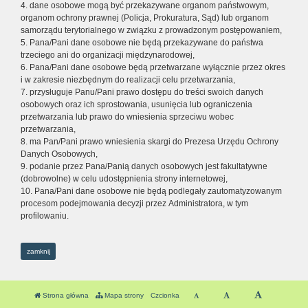
4. dane osobowe mogą być przekazywane organom państwowym,
organom ochrony prawnej (Policja, Prokuratura, Sąd) lub organom
samorządu terytorialnego w związku z prowadzonym postępowaniem,
5. Pana/Pani dane osobowe nie będą przekazywane do państwa
trzeciego ani do organizacji międzynarodowej,
6. Pana/Pani dane osobowe będą przetwarzane wyłącznie przez okres
i w zakresie niezbędnym do realizacji celu przetwarzania,
7. przysługuje Panu/Pani prawo dostępu do treści swoich danych
osobowych oraz ich sprostowania, usunięcia lub ograniczenia
przetwarzania lub prawo do wniesienia sprzeciwu wobec
przetwarzania,
8. ma Pan/Pani prawo wniesienia skargi do Prezesa Urzędu Ochrony
Danych Osobowych,
9. podanie przez Pana/Panią danych osobowych jest fakultatywne
(dobrowolne) w celu udostępnienia strony internetowej,
10. Pana/Pani dane osobowe nie będą podlegały zautomatyzowanym
procesom podejmowania decyzji przez Administratora, w tym
profilowaniu.
zamknij
Strona główna
Mapa strony
Czcionka