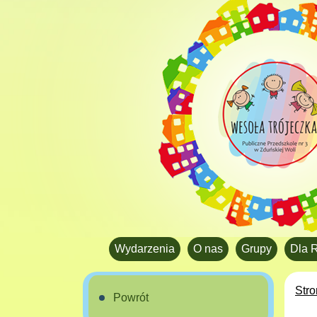
Wydarzenia
O nas
Grupy
Dla 
Str
Powrót