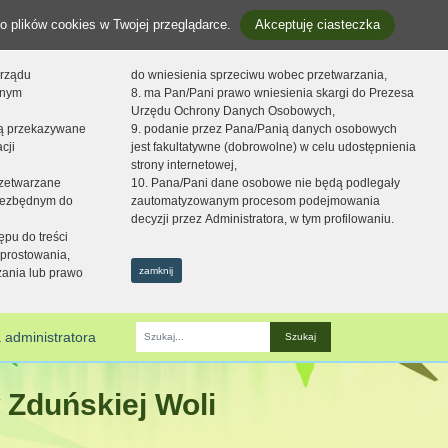
o plików cookies w Twojej przeglądarce.
Akceptuję ciasteczka
orządu
do wniesienia sprzeciwu wobec przetwarzania,
onym
8. ma Pan/Pani prawo wniesienia skargi do Prezesa
Urzędu Ochrony Danych Osobowych,
dą przekazywane
9. podanie przez Pana/Panią danych osobowych
cji
jest fakultatywne (dobrowolne) w celu udostępnienia
strony internetowej,
zetwarzane
10. Pana/Pani dane osobowe nie będą podlegały
niezbędnym do
zautomatyzowanym procesom podejmowania
decyzji przez Administratora, w tym profilowaniu.
ępu do treści
prostowania,
zamknij
zania lub prawo
 administratora
Fraza
 Zduńskiej Woli