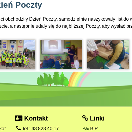
ień Poczty
ci obchodziły Dzień Poczty, samodzielnie naszykowały list do w
cie, a następnie udały się do najbliższej Poczty, aby wysłać pr
Kontakt
Linki
ka"
tel.: 43 823 40 17
BIP