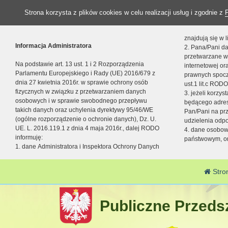
Strona korzysta z plików cookies w celu realizacji usług i zgodnie z
znajdują się w
Informacja Administratora
2. Pana/Pani da
przetwarzane w
Na podstawie art. 13 ust. 1 i 2 Rozporządzenia
internetowej o
Parlamentu Europejskiego i Rady (UE) 2016/679 z
prawnych spocz
dnia 27 kwietnia 2016r. w sprawie ochrony osób
ust.1 lit.c RODO
fizycznych w związku z przetwarzaniem danych
3. jeżeli korzy
osobowych i w sprawie swobodnego przepływu
będącego adres
takich danych oraz uchylenia dyrektywy 95/46/WE
Pan/Pani na pr
(ogólne rozporządzenie o ochronie danych), Dz. U.
udzielenia odp
UE. L. 2016.119.1 z dnia 4 maja 2016r., dalej RODO
4. dane osobo
informuję:
państwowym, or
1. dane Administratora i Inspektora Ochrony Danych
Stro
Publiczne Przedsz