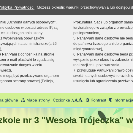
Polityką Prywatności
. Możesz określić warunki przechowywania lub dostępu d
 linku „Ochrona danych osobowych”,
Prokuratura, Sąd) lub organom sam
ne osobowe w postaci adresu IP, są
terytorialnego w związku z prowadz
 celu udostępniania strony
postępowaniem,
raz wypełnienia obowiązków
5. Pana/Pani dane osobowe nie bę
ywających na administratorze(art.6
do państwa trzeciego ani do organiza
),
międzynarodowej,
sta Pan/Pani z odnośnika na stronie
6. Pana/Pani dane osobowe będą pr
em e-mail placówki to zgadza się
wyłącznie przez okres i w zakresie 
zetwarzanie danych w celu
realizacji celu przetwarzania,
owiedzi,
7. przysługuje Panu/Pani prawo dost
we mogą być przekazywane organom
swoich danych osobowych oraz ich s
ganom ochrony prawnej (Policja,
usunięcia lub ograniczenia przetwar
na główna
Mapa strony
Czcionka
Kontrast
Informacja
kole nr 3 "Wesoła Trójeczka" w