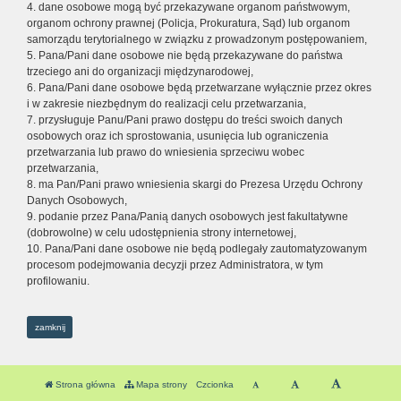
4. dane osobowe mogą być przekazywane organom państwowym,
organom ochrony prawnej (Policja, Prokuratura, Sąd) lub organom
samorządu terytorialnego w związku z prowadzonym postępowaniem,
5. Pana/Pani dane osobowe nie będą przekazywane do państwa
trzeciego ani do organizacji międzynarodowej,
6. Pana/Pani dane osobowe będą przetwarzane wyłącznie przez okres
i w zakresie niezbędnym do realizacji celu przetwarzania,
7. przysługuje Panu/Pani prawo dostępu do treści swoich danych
osobowych oraz ich sprostowania, usunięcia lub ograniczenia
przetwarzania lub prawo do wniesienia sprzeciwu wobec
przetwarzania,
8. ma Pan/Pani prawo wniesienia skargi do Prezesa Urzędu Ochrony
Danych Osobowych,
9. podanie przez Pana/Panią danych osobowych jest fakultatywne
(dobrowolne) w celu udostępnienia strony internetowej,
10. Pana/Pani dane osobowe nie będą podlegały zautomatyzowanym
procesom podejmowania decyzji przez Administratora, w tym
profilowaniu.
zamknij
Strona główna
Mapa strony
Czcionka