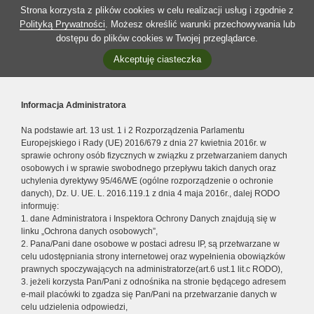
Strona korzysta z plików cookies w celu realizacji usług i zgodnie z
Polityką Prywatności
. Możesz określić warunki przechowywania lub
dostępu do plików cookies w Twojej przeglądarce.
Akceptuję ciasteczka
Informacja Administratora
Na podstawie art. 13 ust. 1 i 2 Rozporządzenia Parlamentu
Europejskiego i Rady (UE) 2016/679 z dnia 27 kwietnia 2016r. w
sprawie ochrony osób fizycznych w związku z przetwarzaniem danych
osobowych i w sprawie swobodnego przepływu takich danych oraz
uchylenia dyrektywy 95/46/WE (ogólne rozporządzenie o ochronie
danych), Dz. U. UE. L. 2016.119.1 z dnia 4 maja 2016r., dalej RODO
informuję:
1. dane Administratora i Inspektora Ochrony Danych znajdują się w
linku „Ochrona danych osobowych”,
2. Pana/Pani dane osobowe w postaci adresu IP, są przetwarzane w
celu udostępniania strony internetowej oraz wypełnienia obowiązków
prawnych spoczywających na administratorze(art.6 ust.1 lit.c RODO),
3. jeżeli korzysta Pan/Pani z odnośnika na stronie będącego adresem
e-mail placówki to zgadza się Pan/Pani na przetwarzanie danych w
celu udzielenia odpowiedzi,