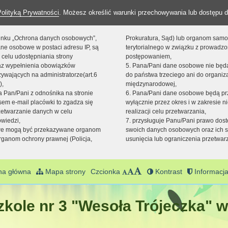
Polityką Prywatności
. Możesz określić warunki przechowywania lub dostępu d
 linku „Ochrona danych osobowych”,
Prokuratura, Sąd) lub organom sam
ne osobowe w postaci adresu IP, są
terytorialnego w związku z prowadz
 celu udostępniania strony
postępowaniem,
raz wypełnienia obowiązków
5. Pana/Pani dane osobowe nie bę
ywających na administratorze(art.6
do państwa trzeciego ani do organiza
),
międzynarodowej,
sta Pan/Pani z odnośnika na stronie
6. Pana/Pani dane osobowe będą pr
em e-mail placówki to zgadza się
wyłącznie przez okres i w zakresie 
zetwarzanie danych w celu
realizacji celu przetwarzania,
owiedzi,
7. przysługuje Panu/Pani prawo dost
we mogą być przekazywane organom
swoich danych osobowych oraz ich s
ganom ochrony prawnej (Policja,
usunięcia lub ograniczenia przetwar
na główna
Mapa strony
Czcionka
Kontrast
Informacja
kole nr 3 "Wesoła Trójeczka" w