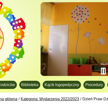
Rodziców
Biblioteka
Kącik logopedyczny
Procedury
ona główna
Kategoria: Wydarzenia 2022/2023
Dzień Praw Dz