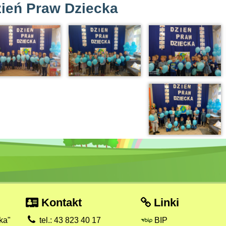
ień Praw Dziecka
Kontakt
Linki
ka"
tel.: 43 823 40 17
BIP