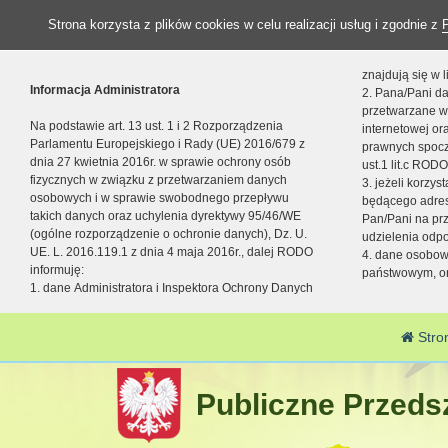
Strona korzysta z plików cookies w celu realizacji usług i zgodnie z
znajdują się w
Informacja Administratora
2. Pana/Pani da
przetwarzane w
Na podstawie art. 13 ust. 1 i 2 Rozporządzenia
internetowej o
Parlamentu Europejskiego i Rady (UE) 2016/679 z
prawnych spocz
dnia 27 kwietnia 2016r. w sprawie ochrony osób
ust.1 lit.c RODO
fizycznych w związku z przetwarzaniem danych
3. jeżeli korzy
osobowych i w sprawie swobodnego przepływu
będącego adres
takich danych oraz uchylenia dyrektywy 95/46/WE
Pan/Pani na pr
(ogólne rozporządzenie o ochronie danych), Dz. U.
udzielenia odp
UE. L. 2016.119.1 z dnia 4 maja 2016r., dalej RODO
4. dane osobo
informuję:
państwowym, or
1. dane Administratora i Inspektora Ochrony Danych
Stro
Publiczne Przedsz