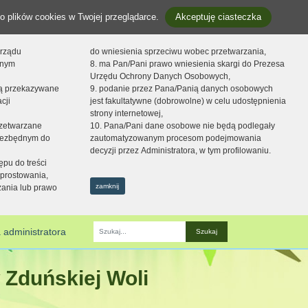
o plików cookies w Twojej przeglądarce.
Akceptuję ciasteczka
orządu
do wniesienia sprzeciwu wobec przetwarzania,
onym
8. ma Pan/Pani prawo wniesienia skargi do Prezesa
Urzędu Ochrony Danych Osobowych,
dą przekazywane
9. podanie przez Pana/Panią danych osobowych
cji
jest fakultatywne (dobrowolne) w celu udostępnienia
strony internetowej,
zetwarzane
10. Pana/Pani dane osobowe nie będą podlegały
niezbędnym do
zautomatyzowanym procesom podejmowania
decyzji przez Administratora, w tym profilowaniu.
ępu do treści
prostowania,
zamknij
zania lub prawo
 administratora
Fraza
 Zduńskiej Woli