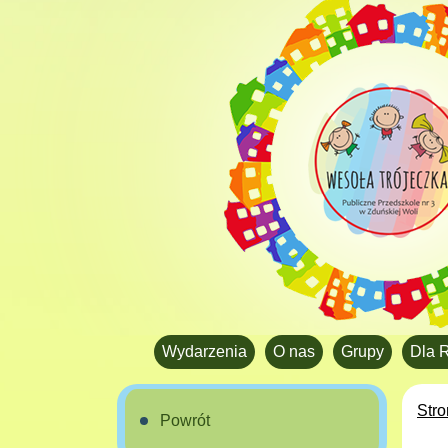
Wydarzenia
O nas
Grupy
Dla 
Str
Powrót