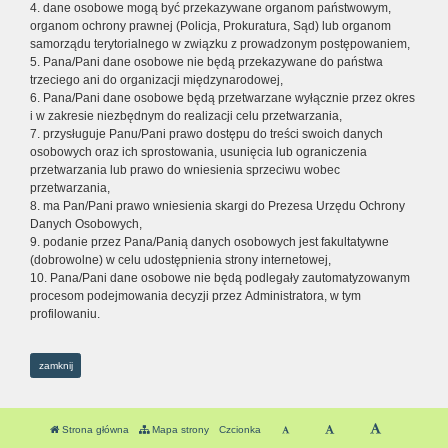
4. dane osobowe mogą być przekazywane organom państwowym,
organom ochrony prawnej (Policja, Prokuratura, Sąd) lub organom
samorządu terytorialnego w związku z prowadzonym postępowaniem,
5. Pana/Pani dane osobowe nie będą przekazywane do państwa
trzeciego ani do organizacji międzynarodowej,
6. Pana/Pani dane osobowe będą przetwarzane wyłącznie przez okres
i w zakresie niezbędnym do realizacji celu przetwarzania,
7. przysługuje Panu/Pani prawo dostępu do treści swoich danych
osobowych oraz ich sprostowania, usunięcia lub ograniczenia
przetwarzania lub prawo do wniesienia sprzeciwu wobec
przetwarzania,
8. ma Pan/Pani prawo wniesienia skargi do Prezesa Urzędu Ochrony
Danych Osobowych,
9. podanie przez Pana/Panią danych osobowych jest fakultatywne
(dobrowolne) w celu udostępnienia strony internetowej,
10. Pana/Pani dane osobowe nie będą podlegały zautomatyzowanym
procesom podejmowania decyzji przez Administratora, w tym
profilowaniu.
zamknij
Strona główna
Mapa strony
Czcionka