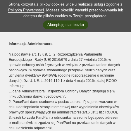
Strona korzysta z plików cookies w celu realizacji usług i zgodnie z
Polityką Prywatności
. Możesz określić warunki przechowywania lub
dostępu do plików cookies w Twojej przeglądarce.
Akceptuję ciasteczka
Informacja Administratora
Na podstawie art. 13 ust. 1 i 2 Rozporządzenia Parlamentu
Europejskiego i Rady (UE) 2016/679 z dnia 27 kwietnia 2016r. w
sprawie ochrony osób fizycznych w związku z przetwarzaniem danych
osobowych i w sprawie swobodnego przepływu takich danych oraz
uchylenia dyrektywy 95/46/WE (ogólne rozporządzenie o ochronie
danych), Dz. U. UE. L. 2016.119.1 z dnia 4 maja 2016r., dalej RODO
informuję:
1. dane Administratora i Inspektora Ochrony Danych znajdują się w
linku „Ochrona danych osobowych”,
2. Pana/Pani dane osobowe w postaci adresu IP, są przetwarzane w
celu udostępniania strony internetowej oraz wypełnienia obowiązków
prawnych spoczywających na administratorze(art.6 ust.1 lit.c RODO),
3. jeżeli korzysta Pan/Pani z odnośnika na stronie będącego adresem
e-mail placówki to zgadza się Pan/Pani na przetwarzanie danych w
celu udzielenia odpowiedzi,