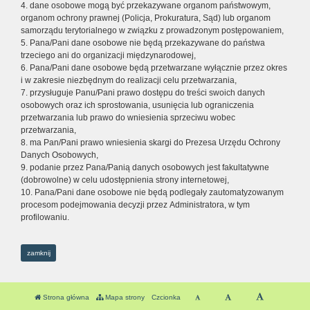
4. dane osobowe mogą być przekazywane organom państwowym,
organom ochrony prawnej (Policja, Prokuratura, Sąd) lub organom
samorządu terytorialnego w związku z prowadzonym postępowaniem,
5. Pana/Pani dane osobowe nie będą przekazywane do państwa
trzeciego ani do organizacji międzynarodowej,
6. Pana/Pani dane osobowe będą przetwarzane wyłącznie przez okres
i w zakresie niezbędnym do realizacji celu przetwarzania,
7. przysługuje Panu/Pani prawo dostępu do treści swoich danych
osobowych oraz ich sprostowania, usunięcia lub ograniczenia
przetwarzania lub prawo do wniesienia sprzeciwu wobec
przetwarzania,
8. ma Pan/Pani prawo wniesienia skargi do Prezesa Urzędu Ochrony
Danych Osobowych,
9. podanie przez Pana/Panią danych osobowych jest fakultatywne
(dobrowolne) w celu udostępnienia strony internetowej,
10. Pana/Pani dane osobowe nie będą podlegały zautomatyzowanym
procesom podejmowania decyzji przez Administratora, w tym
profilowaniu.
zamknij
Strona główna
Mapa strony
Czcionka