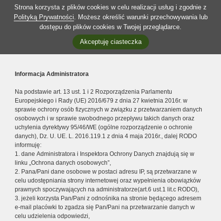
Strona korzysta z plików cookies w celu realizacji usług i zgodnie z
Polityką Prywatności
. Możesz określić warunki przechowywania lub
dostępu do plików cookies w Twojej przeglądarce.
Akceptuję ciasteczka
Informacja Administratora
Na podstawie art. 13 ust. 1 i 2 Rozporządzenia Parlamentu
Europejskiego i Rady (UE) 2016/679 z dnia 27 kwietnia 2016r. w
sprawie ochrony osób fizycznych w związku z przetwarzaniem danych
osobowych i w sprawie swobodnego przepływu takich danych oraz
uchylenia dyrektywy 95/46/WE (ogólne rozporządzenie o ochronie
danych), Dz. U. UE. L. 2016.119.1 z dnia 4 maja 2016r., dalej RODO
informuję:
1. dane Administratora i Inspektora Ochrony Danych znajdują się w
linku „Ochrona danych osobowych”,
2. Pana/Pani dane osobowe w postaci adresu IP, są przetwarzane w
celu udostępniania strony internetowej oraz wypełnienia obowiązków
prawnych spoczywających na administratorze(art.6 ust.1 lit.c RODO),
3. jeżeli korzysta Pan/Pani z odnośnika na stronie będącego adresem
e-mail placówki to zgadza się Pan/Pani na przetwarzanie danych w
celu udzielenia odpowiedzi,