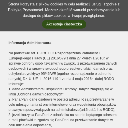
Strona korzysta z plików cookies w celu realizacji usług i zgodnie z
Polityką Prywatności
. Możesz określić warunki przechowywania lub
dostępu do plików cookies w Twojej przeglądarce.
Akceptuję ciasteczka
Informacja Administratora
Na podstawie art. 13 ust. 1 i 2 Rozporządzenia Parlamentu
Europejskiego i Rady (UE) 2016/679 z dnia 27 kwietnia 2016r. w
sprawie ochrony osób fizycznych w związku z przetwarzaniem danych
osobowych i w sprawie swobodnego przepływu takich danych oraz
uchylenia dyrektywy 95/46/WE (ogólne rozporządzenie o ochronie
danych), Dz. U. UE. L. 2016.119.1 z dnia 4 maja 2016r., dalej RODO
informuję:
1. dane Administratora i Inspektora Ochrony Danych znajdują się w
linku „Ochrona danych osobowych”,
2. Pana/Pani dane osobowe w postaci adresu IP, są przetwarzane w
celu udostępniania strony internetowej oraz wypełnienia obowiązków
prawnych spoczywających na administratorze(art.6 ust.1 lit.c RODO),
3. jeżeli korzysta Pan/Pani z odnośnika na stronie będącego adresem
e-mail placówki to zgadza się Pan/Pani na przetwarzanie danych w
celu udzielenia odpowiedzi,