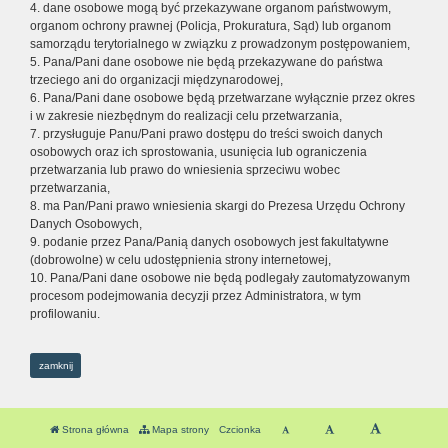
4. dane osobowe mogą być przekazywane organom państwowym,
organom ochrony prawnej (Policja, Prokuratura, Sąd) lub organom
samorządu terytorialnego w związku z prowadzonym postępowaniem,
5. Pana/Pani dane osobowe nie będą przekazywane do państwa
trzeciego ani do organizacji międzynarodowej,
6. Pana/Pani dane osobowe będą przetwarzane wyłącznie przez okres
i w zakresie niezbędnym do realizacji celu przetwarzania,
7. przysługuje Panu/Pani prawo dostępu do treści swoich danych
osobowych oraz ich sprostowania, usunięcia lub ograniczenia
przetwarzania lub prawo do wniesienia sprzeciwu wobec
przetwarzania,
8. ma Pan/Pani prawo wniesienia skargi do Prezesa Urzędu Ochrony
Danych Osobowych,
9. podanie przez Pana/Panią danych osobowych jest fakultatywne
(dobrowolne) w celu udostępnienia strony internetowej,
10. Pana/Pani dane osobowe nie będą podlegały zautomatyzowanym
procesom podejmowania decyzji przez Administratora, w tym
profilowaniu.
zamknij
Strona główna
Mapa strony
Czcionka