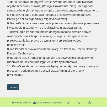
4. dane osobowe mogą być przekazywane organom państwowym,
organom ochrony prawnej (Policja, Prokuratura, Sąd) lub organom
samorządu terytorialnego w związku z prowadzonym postępowaniem,
5. Pana/Pani dane osobowe nie będą przekazywane do państwa
trzeciego ani do organizacji międzynarodowej,
6. Pana/Pani dane osobowe będą przetwarzane wyłącznie przez okres
i w zakresie niezbędnym do realizacji celu przetwarzania,
7. przysługuje Panu/Pani prawo dostępu do treści swoich danych
osobowych oraz ich sprostowania, usunięcia lub ograniczenia
przetwarzania lub prawo do wniesienia sprzeciwu wobec
przetwarzania,
8. ma Pan/Pani prawo wniesienia skargi do Prezesa Urzędu Ochrony
Danych Osobowych,
9. podanie przez Pana/Panią danych osobowych jest fakultatywne
(dobrowolne) w celu udostępnienia strony internetowej,
10. Pana/Pani dane osobowe nie będą podlegały zautomatyzowanym
procesom podejmowania decyzji przez Administratora, w tym
profilowaniu.
zamknij
Strona główna
Mapa strony
Czcionka