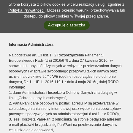
Strona korzysta z plików cookies w celu realizacji usług i zgodnie z
Polityką Prywatności
. Możesz określić warunki przechowywania lub
dostępu do plików cookies w Twojej przeglądarce.
Akceptuję ciasteczka
Informacja Administratora
Na podstawie art. 13 ust. 1 i 2 Rozporządzenia Parlamentu
Europejskiego i Rady (UE) 2016/679 z dnia 27 kwietnia 2016r. w
sprawie ochrony osób fizycznych w związku z przetwarzaniem danych
osobowych i w sprawie swobodnego przepływu takich danych oraz
uchylenia dyrektywy 95/46/WE (ogólne rozporządzenie o ochronie
danych), Dz. U. UE. L. 2016.119.1 z dnia 4 maja 2016r., dalej RODO
informuję:
1. dane Administratora i Inspektora Ochrony Danych znajdują się w
linku „Ochrona danych osobowych”,
2. Pana/Pani dane osobowe w postaci adresu IP, są przetwarzane w
celu udostępniania strony internetowej oraz wypełnienia obowiązków
prawnych spoczywających na administratorze(art.6 ust.1 lit.c RODO),
3. jeżeli korzysta Pan/Pani z odnośnika na stronie będącego adresem
e-mail placówki to zgadza się Pan/Pani na przetwarzanie danych w
celu udzielenia odpowiedzi,