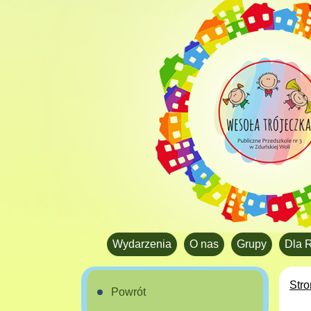
Wydarzenia
O nas
Grupy
Dla 
Str
Powrót