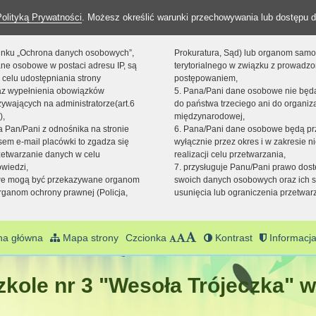
Polityką Prywatności
. Możesz określić warunki przechowywania lub dostępu d
 linku „Ochrona danych osobowych”,
Prokuratura, Sąd) lub organom sam
ne osobowe w postaci adresu IP, są
terytorialnego w związku z prowadz
 celu udostępniania strony
postępowaniem,
raz wypełnienia obowiązków
5. Pana/Pani dane osobowe nie bę
ywających na administratorze(art.6
do państwa trzeciego ani do organiza
),
międzynarodowej,
sta Pan/Pani z odnośnika na stronie
6. Pana/Pani dane osobowe będą pr
em e-mail placówki to zgadza się
wyłącznie przez okres i w zakresie 
zetwarzanie danych w celu
realizacji celu przetwarzania,
owiedzi,
7. przysługuje Panu/Pani prawo dost
we mogą być przekazywane organom
swoich danych osobowych oraz ich s
ganom ochrony prawnej (Policja,
usunięcia lub ograniczenia przetwar
na główna
Mapa strony
Czcionka
Kontrast
Informacja
kole nr 3 "Wesoła Trójeczka" w