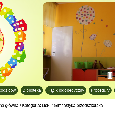
Rodziców
Biblioteka
Kącik logopedyczny
Procedury
ona główna
Kategoria: Liski
Gimnastyka przedszkolaka