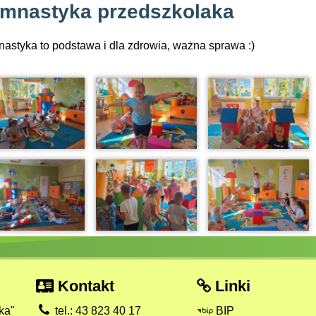
mnastyka przedszkolaka
astyka to podstawa i dla zdrowia, ważna sprawa :)
Kontakt
Linki
ka"
tel.: 43 823 40 17
BIP