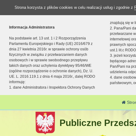
Strona korzysta z plików cookies w celu realizacji usług i zgodnie z
znajdują się w
Informacja Administratora
2. Pana/Pani da
przetwarzane w
Na podstawie art. 13 ust. 1 i 2 Rozporządzenia
internetowej o
Parlamentu Europejskiego i Rady (UE) 2016/679 z
prawnych spocz
dnia 27 kwietnia 2016r. w sprawie ochrony osób
ust.1 lit.c RODO
fizycznych w związku z przetwarzaniem danych
3. jeżeli korzy
osobowych i w sprawie swobodnego przepływu
będącego adres
takich danych oraz uchylenia dyrektywy 95/46/WE
Pan/Pani na pr
(ogólne rozporządzenie o ochronie danych), Dz. U.
udzielenia odp
UE. L. 2016.119.1 z dnia 4 maja 2016r., dalej RODO
4. dane osobo
informuję:
państwowym, or
1. dane Administratora i Inspektora Ochrony Danych
Stro
Publiczne Przedsz