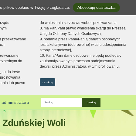
o plików cookies w Twojej przeglądarce.
Akceptuję ciasteczka
orządu
do wniesienia sprzeciwu wobec przetwarzania,
onym
8. ma Pan/Pani prawo wniesienia skargi do Prezesa
Urzędu Ochrony Danych Osobowych,
dą przekazywane
9. podanie przez Pana/Panią danych osobowych
cji
jest fakultatywne (dobrowolne) w celu udostępnienia
strony internetowej,
zetwarzane
10. Pana/Pani dane osobowe nie będą podlegały
niezbędnym do
zautomatyzowanym procesom podejmowania
decyzji przez Administratora, w tym profilowaniu.
ępu do treści
prostowania,
zamknij
zania lub prawo
 administratora
Fraza
 Zduńskiej Woli