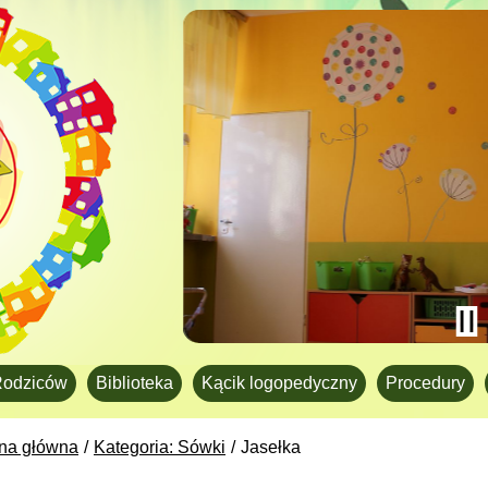
Rodziców
Biblioteka
Kącik logopedyczny
Procedury
ona główna
Kategoria: Sówki
Jasełka