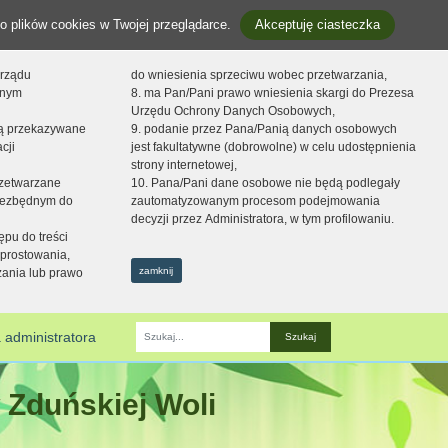
o plików cookies w Twojej przeglądarce.
Akceptuję ciasteczka
orządu
do wniesienia sprzeciwu wobec przetwarzania,
onym
8. ma Pan/Pani prawo wniesienia skargi do Prezesa
Urzędu Ochrony Danych Osobowych,
dą przekazywane
9. podanie przez Pana/Panią danych osobowych
cji
jest fakultatywne (dobrowolne) w celu udostępnienia
strony internetowej,
zetwarzane
10. Pana/Pani dane osobowe nie będą podlegały
niezbędnym do
zautomatyzowanym procesom podejmowania
decyzji przez Administratora, w tym profilowaniu.
ępu do treści
prostowania,
zamknij
zania lub prawo
 administratora
Fraza
 Zduńskiej Woli