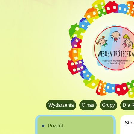
Wydarzenia
O nas
Grupy
Dla 
Str
Powrót