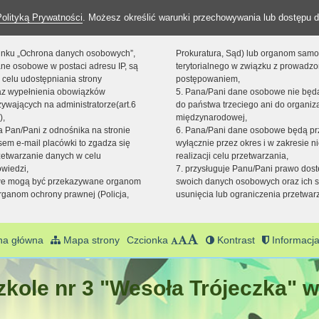
Polityką Prywatności
. Możesz określić warunki przechowywania lub dostępu d
 linku „Ochrona danych osobowych”,
Prokuratura, Sąd) lub organom sam
ne osobowe w postaci adresu IP, są
terytorialnego w związku z prowadz
 celu udostępniania strony
postępowaniem,
raz wypełnienia obowiązków
5. Pana/Pani dane osobowe nie bę
ywających na administratorze(art.6
do państwa trzeciego ani do organiza
),
międzynarodowej,
sta Pan/Pani z odnośnika na stronie
6. Pana/Pani dane osobowe będą pr
em e-mail placówki to zgadza się
wyłącznie przez okres i w zakresie 
zetwarzanie danych w celu
realizacji celu przetwarzania,
owiedzi,
7. przysługuje Panu/Pani prawo dost
we mogą być przekazywane organom
swoich danych osobowych oraz ich s
ganom ochrony prawnej (Policja,
usunięcia lub ograniczenia przetwar
na główna
Mapa strony
Czcionka
Kontrast
Informacja
kole nr 3 "Wesoła Trójeczka" w