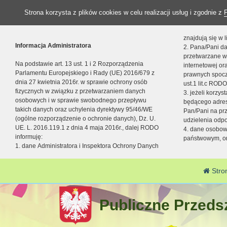
Strona korzysta z plików cookies w celu realizacji usług i zgodnie z
znajdują się w
Informacja Administratora
2. Pana/Pani da
przetwarzane w
Na podstawie art. 13 ust. 1 i 2 Rozporządzenia
internetowej o
Parlamentu Europejskiego i Rady (UE) 2016/679 z
prawnych spocz
dnia 27 kwietnia 2016r. w sprawie ochrony osób
ust.1 lit.c RODO
fizycznych w związku z przetwarzaniem danych
3. jeżeli korzy
osobowych i w sprawie swobodnego przepływu
będącego adres
takich danych oraz uchylenia dyrektywy 95/46/WE
Pan/Pani na pr
(ogólne rozporządzenie o ochronie danych), Dz. U.
udzielenia odp
UE. L. 2016.119.1 z dnia 4 maja 2016r., dalej RODO
4. dane osobo
informuję:
państwowym, or
1. dane Administratora i Inspektora Ochrony Danych
Stro
Publiczne Przedsz