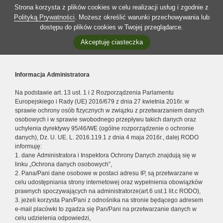
Strona korzysta z plików cookies w celu realizacji usług i zgodnie z
Polityką Prywatności
. Możesz określić warunki przechowywania lub
dostępu do plików cookies w Twojej przeglądarce.
Akceptuję ciasteczka
Informacja Administratora
Na podstawie art. 13 ust. 1 i 2 Rozporządzenia Parlamentu
Europejskiego i Rady (UE) 2016/679 z dnia 27 kwietnia 2016r. w
sprawie ochrony osób fizycznych w związku z przetwarzaniem danych
osobowych i w sprawie swobodnego przepływu takich danych oraz
uchylenia dyrektywy 95/46/WE (ogólne rozporządzenie o ochronie
danych), Dz. U. UE. L. 2016.119.1 z dnia 4 maja 2016r., dalej RODO
informuję:
1. dane Administratora i Inspektora Ochrony Danych znajdują się w
linku „Ochrona danych osobowych”,
2. Pana/Pani dane osobowe w postaci adresu IP, są przetwarzane w
celu udostępniania strony internetowej oraz wypełnienia obowiązków
prawnych spoczywających na administratorze(art.6 ust.1 lit.c RODO),
3. jeżeli korzysta Pan/Pani z odnośnika na stronie będącego adresem
e-mail placówki to zgadza się Pan/Pani na przetwarzanie danych w
celu udzielenia odpowiedzi,