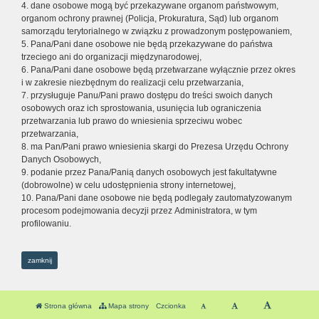
4. dane osobowe mogą być przekazywane organom państwowym,
organom ochrony prawnej (Policja, Prokuratura, Sąd) lub organom
samorządu terytorialnego w związku z prowadzonym postępowaniem,
5. Pana/Pani dane osobowe nie będą przekazywane do państwa
trzeciego ani do organizacji międzynarodowej,
6. Pana/Pani dane osobowe będą przetwarzane wyłącznie przez okres
i w zakresie niezbędnym do realizacji celu przetwarzania,
7. przysługuje Panu/Pani prawo dostępu do treści swoich danych
osobowych oraz ich sprostowania, usunięcia lub ograniczenia
przetwarzania lub prawo do wniesienia sprzeciwu wobec
przetwarzania,
8. ma Pan/Pani prawo wniesienia skargi do Prezesa Urzędu Ochrony
Danych Osobowych,
9. podanie przez Pana/Panią danych osobowych jest fakultatywne
(dobrowolne) w celu udostępnienia strony internetowej,
10. Pana/Pani dane osobowe nie będą podlegały zautomatyzowanym
procesom podejmowania decyzji przez Administratora, w tym
profilowaniu.
zamknij
Strona główna
Mapa strony
Czcionka