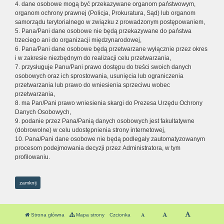
4. dane osobowe mogą być przekazywane organom państwowym,
organom ochrony prawnej (Policja, Prokuratura, Sąd) lub organom
samorządu terytorialnego w związku z prowadzonym postępowaniem,
5. Pana/Pani dane osobowe nie będą przekazywane do państwa
trzeciego ani do organizacji międzynarodowej,
6. Pana/Pani dane osobowe będą przetwarzane wyłącznie przez okres
i w zakresie niezbędnym do realizacji celu przetwarzania,
7. przysługuje Panu/Pani prawo dostępu do treści swoich danych
osobowych oraz ich sprostowania, usunięcia lub ograniczenia
przetwarzania lub prawo do wniesienia sprzeciwu wobec
przetwarzania,
8. ma Pan/Pani prawo wniesienia skargi do Prezesa Urzędu Ochrony
Danych Osobowych,
9. podanie przez Pana/Panią danych osobowych jest fakultatywne
(dobrowolne) w celu udostępnienia strony internetowej,
10. Pana/Pani dane osobowe nie będą podlegały zautomatyzowanym
procesom podejmowania decyzji przez Administratora, w tym
profilowaniu.
zamknij
Strona główna
Mapa strony
Czcionka