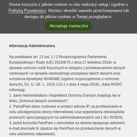
Strona korzysta z plików cookies w celu realizacji usług i zgodnie z
Polityką Prywatności
. Możesz określić warunki przechowywania lub
dostępu do plików cookies w Twojej przeglądarce.
Akceptuję ciasteczka
Informacja Administratora
Na podstawie art. 13 ust. 1 i 2 Rozporządzenia Parlamentu
Europejskiego i Rady (UE) 2016/679 z dnia 27 kwietnia 2016r. w
sprawie ochrony osób fizycznych w związku z przetwarzaniem danych
osobowych i w sprawie swobodnego przepływu takich danych oraz
uchylenia dyrektywy 95/46/WE (ogólne rozporządzenie o ochronie
danych), Dz. U. UE. L. 2016.119.1 z dnia 4 maja 2016r., dalej RODO
informuję:
1. dane Administratora i Inspektora Ochrony Danych znajdują się w
linku „Ochrona danych osobowych”,
2. Pana/Pani dane osobowe w postaci adresu IP, są przetwarzane w
celu udostępniania strony internetowej oraz wypełnienia obowiązków
prawnych spoczywających na administratorze(art.6 ust.1 lit.c RODO),
3. jeżeli korzysta Pan/Pani z odnośnika na stronie będącego adresem
e-mail placówki to zgadza się Pan/Pani na przetwarzanie danych w
celu udzielenia odpowiedzi,