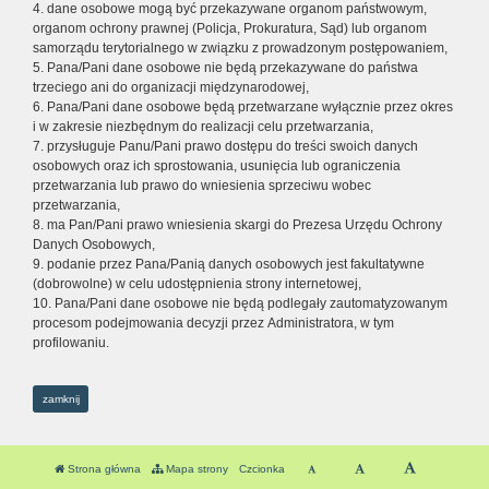
4. dane osobowe mogą być przekazywane organom państwowym,
organom ochrony prawnej (Policja, Prokuratura, Sąd) lub organom
samorządu terytorialnego w związku z prowadzonym postępowaniem,
5. Pana/Pani dane osobowe nie będą przekazywane do państwa
trzeciego ani do organizacji międzynarodowej,
6. Pana/Pani dane osobowe będą przetwarzane wyłącznie przez okres
i w zakresie niezbędnym do realizacji celu przetwarzania,
7. przysługuje Panu/Pani prawo dostępu do treści swoich danych
osobowych oraz ich sprostowania, usunięcia lub ograniczenia
przetwarzania lub prawo do wniesienia sprzeciwu wobec
przetwarzania,
8. ma Pan/Pani prawo wniesienia skargi do Prezesa Urzędu Ochrony
Danych Osobowych,
9. podanie przez Pana/Panią danych osobowych jest fakultatywne
(dobrowolne) w celu udostępnienia strony internetowej,
10. Pana/Pani dane osobowe nie będą podlegały zautomatyzowanym
procesom podejmowania decyzji przez Administratora, w tym
profilowaniu.
zamknij
Strona główna
Mapa strony
Czcionka