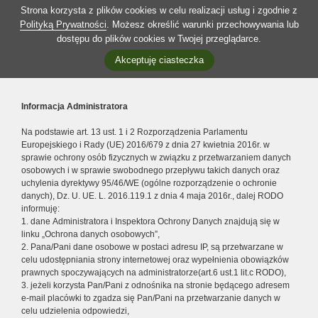
Strona korzysta z plików cookies w celu realizacji usług i zgodnie z
Polityką Prywatności
. Możesz określić warunki przechowywania lub
dostępu do plików cookies w Twojej przeglądarce.
Akceptuję ciasteczka
Informacja Administratora
Na podstawie art. 13 ust. 1 i 2 Rozporządzenia Parlamentu
Europejskiego i Rady (UE) 2016/679 z dnia 27 kwietnia 2016r. w
sprawie ochrony osób fizycznych w związku z przetwarzaniem danych
osobowych i w sprawie swobodnego przepływu takich danych oraz
uchylenia dyrektywy 95/46/WE (ogólne rozporządzenie o ochronie
danych), Dz. U. UE. L. 2016.119.1 z dnia 4 maja 2016r., dalej RODO
informuję:
1. dane Administratora i Inspektora Ochrony Danych znajdują się w
linku „Ochrona danych osobowych”,
2. Pana/Pani dane osobowe w postaci adresu IP, są przetwarzane w
celu udostępniania strony internetowej oraz wypełnienia obowiązków
prawnych spoczywających na administratorze(art.6 ust.1 lit.c RODO),
3. jeżeli korzysta Pan/Pani z odnośnika na stronie będącego adresem
e-mail placówki to zgadza się Pan/Pani na przetwarzanie danych w
celu udzielenia odpowiedzi,