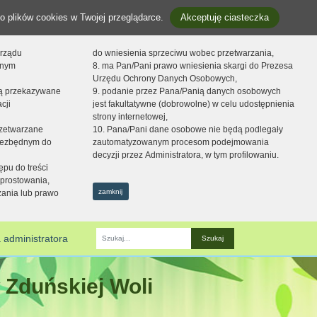
o plików cookies w Twojej przeglądarce.
Akceptuję ciasteczka
orządu
do wniesienia sprzeciwu wobec przetwarzania,
onym
8. ma Pan/Pani prawo wniesienia skargi do Prezesa
Urzędu Ochrony Danych Osobowych,
dą przekazywane
9. podanie przez Pana/Panią danych osobowych
cji
jest fakultatywne (dobrowolne) w celu udostępnienia
strony internetowej,
zetwarzane
10. Pana/Pani dane osobowe nie będą podlegały
niezbędnym do
zautomatyzowanym procesom podejmowania
decyzji przez Administratora, w tym profilowaniu.
ępu do treści
prostowania,
zamknij
zania lub prawo
 administratora
Fraza
 Zduńskiej Woli