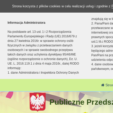
Strona korzysta z plików cookies w celu realizacji usług i zgodnie z
znajdują się w
Informacja Administratora
2. Pana/Pani da
przetwarzane w
Na podstawie art. 13 ust. 1 i 2 Rozporządzenia
internetowej o
Parlamentu Europejskiego i Rady (UE) 2016/679 z
prawnych spocz
dnia 27 kwietnia 2016r. w sprawie ochrony osób
ust.1 lit.c RODO
fizycznych w związku z przetwarzaniem danych
3. jeżeli korzy
osobowych i w sprawie swobodnego przepływu
będącego adres
takich danych oraz uchylenia dyrektywy 95/46/WE
Pan/Pani na pr
(ogólne rozporządzenie o ochronie danych), Dz. U.
udzielenia odp
UE. L. 2016.119.1 z dnia 4 maja 2016r., dalej RODO
4. dane osobo
informuję:
państwowym, or
1. dane Administratora i Inspektora Ochrony Danych
Stro
Publiczne Przedsz