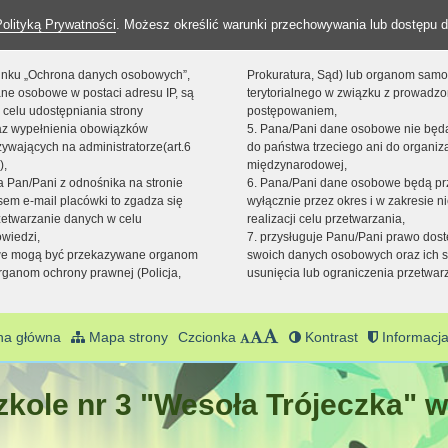
Polityką Prywatności
. Możesz określić warunki przechowywania lub dostępu d
 linku „Ochrona danych osobowych”,
Prokuratura, Sąd) lub organom sam
ne osobowe w postaci adresu IP, są
terytorialnego w związku z prowadz
 celu udostępniania strony
postępowaniem,
raz wypełnienia obowiązków
5. Pana/Pani dane osobowe nie bę
ywających na administratorze(art.6
do państwa trzeciego ani do organiza
),
międzynarodowej,
sta Pan/Pani z odnośnika na stronie
6. Pana/Pani dane osobowe będą pr
em e-mail placówki to zgadza się
wyłącznie przez okres i w zakresie 
zetwarzanie danych w celu
realizacji celu przetwarzania,
owiedzi,
7. przysługuje Panu/Pani prawo dost
we mogą być przekazywane organom
swoich danych osobowych oraz ich s
ganom ochrony prawnej (Policja,
usunięcia lub ograniczenia przetwar
na główna
Mapa strony
Czcionka
Kontrast
Informacja
kole nr 3 "Wesoła Trójeczka" w