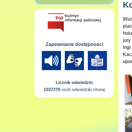
Ko
Wszy
plas
holu
jury
Zapewnianie dostępności
mgr 
Kacz
upom
Licznik odwiedzin
1037379
osób odwiedziło stronę