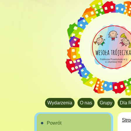
Wydarzenia
O nas
Grupy
Dla 
Str
Powrót