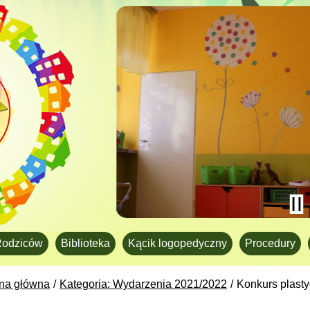
Rodziców
Biblioteka
Kącik logopedyczny
Procedury
ona główna
Kategoria: Wydarzenia 2021/2022
Konkurs plast