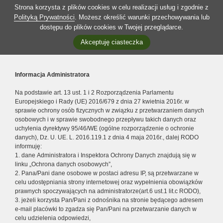
Strona korzysta z plików cookies w celu realizacji usług i zgodnie z
Polityką Prywatności
. Możesz określić warunki przechowywania lub
dostępu do plików cookies w Twojej przeglądarce.
Akceptuję ciasteczka
Informacja Administratora
Na podstawie art. 13 ust. 1 i 2 Rozporządzenia Parlamentu
Europejskiego i Rady (UE) 2016/679 z dnia 27 kwietnia 2016r. w
sprawie ochrony osób fizycznych w związku z przetwarzaniem danych
osobowych i w sprawie swobodnego przepływu takich danych oraz
uchylenia dyrektywy 95/46/WE (ogólne rozporządzenie o ochronie
danych), Dz. U. UE. L. 2016.119.1 z dnia 4 maja 2016r., dalej RODO
informuję:
1. dane Administratora i Inspektora Ochrony Danych znajdują się w
linku „Ochrona danych osobowych”,
2. Pana/Pani dane osobowe w postaci adresu IP, są przetwarzane w
celu udostępniania strony internetowej oraz wypełnienia obowiązków
prawnych spoczywających na administratorze(art.6 ust.1 lit.c RODO),
3. jeżeli korzysta Pan/Pani z odnośnika na stronie będącego adresem
e-mail placówki to zgadza się Pan/Pani na przetwarzanie danych w
celu udzielenia odpowiedzi,