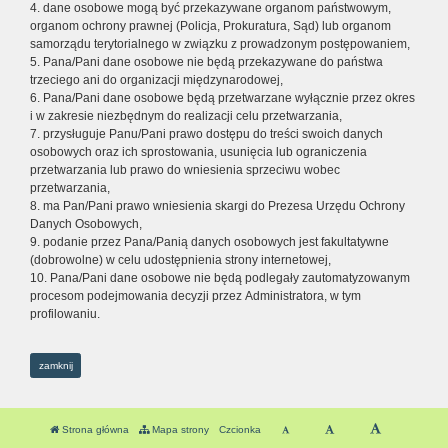
4. dane osobowe mogą być przekazywane organom państwowym,
organom ochrony prawnej (Policja, Prokuratura, Sąd) lub organom
samorządu terytorialnego w związku z prowadzonym postępowaniem,
5. Pana/Pani dane osobowe nie będą przekazywane do państwa
trzeciego ani do organizacji międzynarodowej,
6. Pana/Pani dane osobowe będą przetwarzane wyłącznie przez okres
i w zakresie niezbędnym do realizacji celu przetwarzania,
7. przysługuje Panu/Pani prawo dostępu do treści swoich danych
osobowych oraz ich sprostowania, usunięcia lub ograniczenia
przetwarzania lub prawo do wniesienia sprzeciwu wobec
przetwarzania,
8. ma Pan/Pani prawo wniesienia skargi do Prezesa Urzędu Ochrony
Danych Osobowych,
9. podanie przez Pana/Panią danych osobowych jest fakultatywne
(dobrowolne) w celu udostępnienia strony internetowej,
10. Pana/Pani dane osobowe nie będą podlegały zautomatyzowanym
procesom podejmowania decyzji przez Administratora, w tym
profilowaniu.
zamknij
Strona główna
Mapa strony
Czcionka