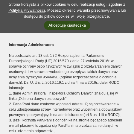
Strona korzysta z plików cookies w celu realizacji usług i zgodnie z
Polityką Prywatności
. Możesz określić warunki przechowywania lub
dostępu do plików cookies w Twojej przeglądarce.
Akceptuję ciasteczka
Informacja Administratora
Na podstawie art. 13 ust. 1 i 2 Rozporządzenia Parlamentu
Europejskiego i Rady (UE) 2016/679 z dnia 27 kwietnia 2016r. w
sprawie ochrony osób fizycznych w związku z przetwarzaniem danych
osobowych i w sprawie swobodnego przepływu takich danych oraz
uchylenia dyrektywy 95/46/WE (ogólne rozporządzenie o ochronie
danych), Dz. U. UE. L. 2016.119.1 z dnia 4 maja 2016r., dalej RODO
informuję:
1. dane Administratora i Inspektora Ochrony Danych znajdują się w
linku „Ochrona danych osobowych”,
2. Pana/Pani dane osobowe w postaci adresu IP, są przetwarzane w
celu udostępniania strony internetowej oraz wypełnienia obowiązków
prawnych spoczywających na administratorze(art.6 ust.1 lit.c RODO),
3. jeżeli korzysta Pan/Pani z odnośnika na stronie będącego adresem
e-mail placówki to zgadza się Pan/Pani na przetwarzanie danych w
celu udzielenia odpowiedzi,