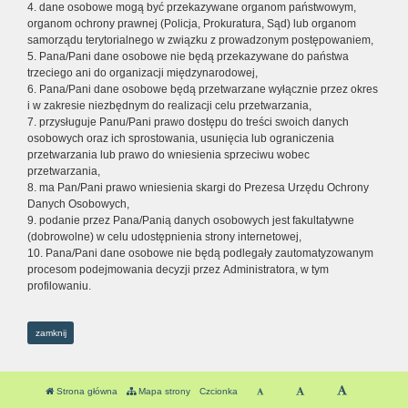
4. dane osobowe mogą być przekazywane organom państwowym,
organom ochrony prawnej (Policja, Prokuratura, Sąd) lub organom
samorządu terytorialnego w związku z prowadzonym postępowaniem,
5. Pana/Pani dane osobowe nie będą przekazywane do państwa
trzeciego ani do organizacji międzynarodowej,
6. Pana/Pani dane osobowe będą przetwarzane wyłącznie przez okres
i w zakresie niezbędnym do realizacji celu przetwarzania,
7. przysługuje Panu/Pani prawo dostępu do treści swoich danych
osobowych oraz ich sprostowania, usunięcia lub ograniczenia
przetwarzania lub prawo do wniesienia sprzeciwu wobec
przetwarzania,
8. ma Pan/Pani prawo wniesienia skargi do Prezesa Urzędu Ochrony
Danych Osobowych,
9. podanie przez Pana/Panią danych osobowych jest fakultatywne
(dobrowolne) w celu udostępnienia strony internetowej,
10. Pana/Pani dane osobowe nie będą podlegały zautomatyzowanym
procesom podejmowania decyzji przez Administratora, w tym
profilowaniu.
zamknij
Strona główna
Mapa strony
Czcionka