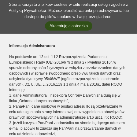
Strona korzysta z plików cookies w celu realizacji usług i zgodnie z
Polityką Prywatności
. Możesz określić warunki przechowywania lub
dostępu do plików cookies w Twojej przeglądarce.
Akceptuję ciasteczka
Informacja Administratora
Na podstawie art. 13 ust. 1 i 2 Rozporządzenia Parlamentu
Europejskiego i Rady (UE) 2016/679 z dnia 27 kwietnia 2016r. w
sprawie ochrony osób fizycznych w związku z przetwarzaniem danych
osobowych i w sprawie swobodnego przepływu takich danych oraz
uchylenia dyrektywy 95/46/WE (ogólne rozporządzenie o ochronie
danych), Dz. U. UE. L. 2016.119.1 z dnia 4 maja 2016r., dalej RODO
informuję:
1. dane Administratora i Inspektora Ochrony Danych znajdują się w
linku „Ochrona danych osobowych”,
2. Pana/Pani dane osobowe w postaci adresu IP, są przetwarzane w
celu udostępniania strony internetowej oraz wypełnienia obowiązków
prawnych spoczywających na administratorze(art.6 ust.1 lit.c RODO),
3. jeżeli korzysta Pan/Pani z odnośnika na stronie będącego adresem
e-mail placówki to zgadza się Pan/Pani na przetwarzanie danych w
celu udzielenia odpowiedzi,