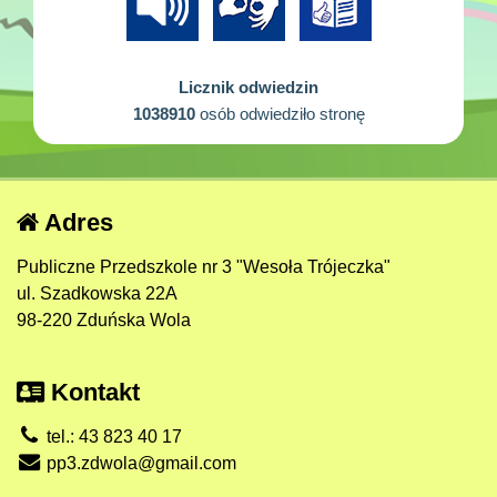
Licznik odwiedzin
1038910
osób odwiedziło stronę
Adres
Publiczne Przedszkole nr 3 "Wesoła Trójeczka"
ul. Szadkowska 22A
98-220 Zduńska Wola
Kontakt
tel.: 43 823 40 17
pp3.zdwola@gmail.com