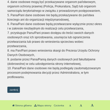
4. dane osobowe mogą być przekazywane organom państwowym,
organom ochrony prawnej (Policja, Prokuratura, Sąd) lub organom
samorządu terytorialnego w związku z prowadzonym postępowaniem,
5. Pana/Pani dane osobowe nie będą przekazywane do państwa
trzeciego ani do organizacji międzynarodowej,
6. Pana/Pani dane osobowe będą przetwarzane wyłącznie przez okres
i w zakresie niezbędnym do realizacji celu przetwarzania,
7. przysługuje Panu/Pani prawo dostępu do treści swoich danych
osobowych oraz ich sprostowania, usunięcia lub ograniczenia
przetwarzania lub prawo do wniesienia sprzeciwu wobec
przetwarzania,
8. ma Pan/Pani prawo wniesienia skargi do Prezesa Urzędu Ochrony
Danych Osobowych,
9. podanie przez Pana/Panią danych osobowych jest fakultatywne
(dobrowolne) w celu udostępnienia strony internetowej,
10. Pana/Pani dane osobowe nie będą podlegały zautomatyzowanym
procesom podejmowania decyzji przez Administratora, w tym
profilowaniu.
zamknij
Strona główna
Mapa strony
Czcionka