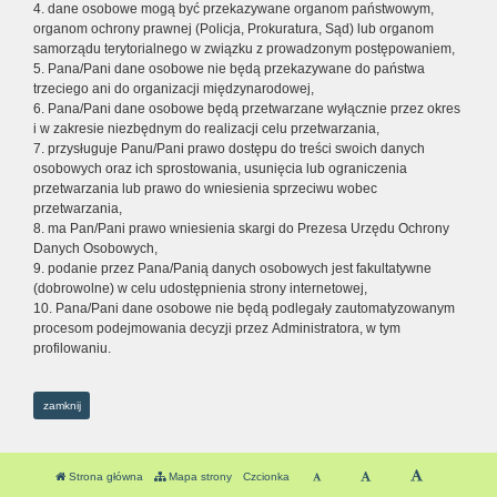
4. dane osobowe mogą być przekazywane organom państwowym,
organom ochrony prawnej (Policja, Prokuratura, Sąd) lub organom
samorządu terytorialnego w związku z prowadzonym postępowaniem,
5. Pana/Pani dane osobowe nie będą przekazywane do państwa
trzeciego ani do organizacji międzynarodowej,
6. Pana/Pani dane osobowe będą przetwarzane wyłącznie przez okres
i w zakresie niezbędnym do realizacji celu przetwarzania,
7. przysługuje Panu/Pani prawo dostępu do treści swoich danych
osobowych oraz ich sprostowania, usunięcia lub ograniczenia
przetwarzania lub prawo do wniesienia sprzeciwu wobec
przetwarzania,
8. ma Pan/Pani prawo wniesienia skargi do Prezesa Urzędu Ochrony
Danych Osobowych,
9. podanie przez Pana/Panią danych osobowych jest fakultatywne
(dobrowolne) w celu udostępnienia strony internetowej,
10. Pana/Pani dane osobowe nie będą podlegały zautomatyzowanym
procesom podejmowania decyzji przez Administratora, w tym
profilowaniu.
zamknij
Strona główna
Mapa strony
Czcionka