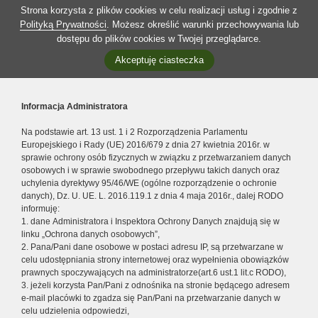
Strona korzysta z plików cookies w celu realizacji usług i zgodnie z
Polityką Prywatności
. Możesz określić warunki przechowywania lub
dostępu do plików cookies w Twojej przeglądarce.
Akceptuję ciasteczka
Informacja Administratora
Na podstawie art. 13 ust. 1 i 2 Rozporządzenia Parlamentu
Europejskiego i Rady (UE) 2016/679 z dnia 27 kwietnia 2016r. w
sprawie ochrony osób fizycznych w związku z przetwarzaniem danych
osobowych i w sprawie swobodnego przepływu takich danych oraz
uchylenia dyrektywy 95/46/WE (ogólne rozporządzenie o ochronie
danych), Dz. U. UE. L. 2016.119.1 z dnia 4 maja 2016r., dalej RODO
informuję:
1. dane Administratora i Inspektora Ochrony Danych znajdują się w
linku „Ochrona danych osobowych”,
2. Pana/Pani dane osobowe w postaci adresu IP, są przetwarzane w
celu udostępniania strony internetowej oraz wypełnienia obowiązków
prawnych spoczywających na administratorze(art.6 ust.1 lit.c RODO),
3. jeżeli korzysta Pan/Pani z odnośnika na stronie będącego adresem
e-mail placówki to zgadza się Pan/Pani na przetwarzanie danych w
celu udzielenia odpowiedzi,