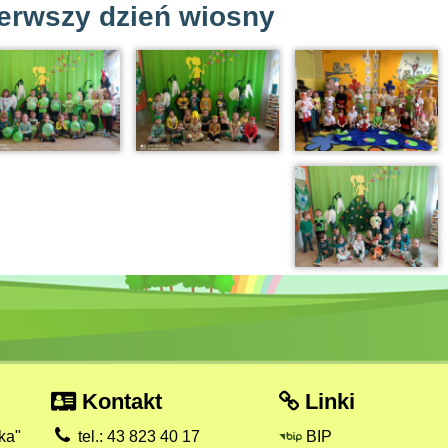
erwszy dzień wiosny
Kontakt
Linki
ka"
tel.: 43 823 40 17
BIP