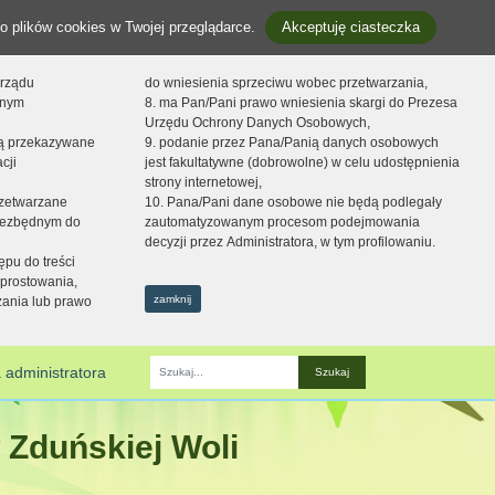
o plików cookies w Twojej przeglądarce.
Akceptuję ciasteczka
orządu
do wniesienia sprzeciwu wobec przetwarzania,
onym
8. ma Pan/Pani prawo wniesienia skargi do Prezesa
Urzędu Ochrony Danych Osobowych,
dą przekazywane
9. podanie przez Pana/Panią danych osobowych
cji
jest fakultatywne (dobrowolne) w celu udostępnienia
strony internetowej,
zetwarzane
10. Pana/Pani dane osobowe nie będą podlegały
niezbędnym do
zautomatyzowanym procesom podejmowania
decyzji przez Administratora, w tym profilowaniu.
ępu do treści
prostowania,
zamknij
zania lub prawo
 administratora
Fraza
 Zduńskiej Woli