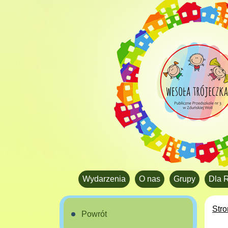
Wydarzenia
O nas
Grupy
Dla 
Str
Powrót