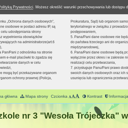
Polityką Prywatności
. Możesz określić warunki przechowywania lub dostępu d
 linku „Ochrona danych osobowych”,
Prokuratura, Sąd) lub organom sam
ne osobowe w postaci adresu IP, są
terytorialnego w związku z prowadz
 celu udostępniania strony
postępowaniem,
raz wypełnienia obowiązków
5. Pana/Pani dane osobowe nie bę
ywających na administratorze(art.6
do państwa trzeciego ani do organiza
),
międzynarodowej,
sta Pan/Pani z odnośnika na stronie
6. Pana/Pani dane osobowe będą pr
em e-mail placówki to zgadza się
wyłącznie przez okres i w zakresie 
zetwarzanie danych w celu
realizacji celu przetwarzania,
owiedzi,
7. przysługuje Panu/Pani prawo dost
we mogą być przekazywane organom
swoich danych osobowych oraz ich s
ganom ochrony prawnej (Policja,
usunięcia lub ograniczenia przetwar
na główna
Mapa strony
Czcionka
Kontrast
Informacja
kole nr 3 "Wesoła Trójeczka" w