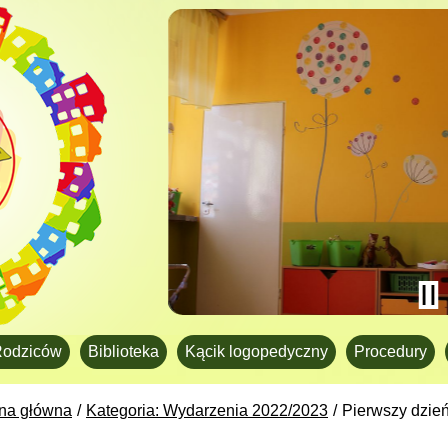
Rodziców
Biblioteka
Kącik logopedyczny
Procedury
ona główna
Kategoria: Wydarzenia 2022/2023
Pierwszy dzie