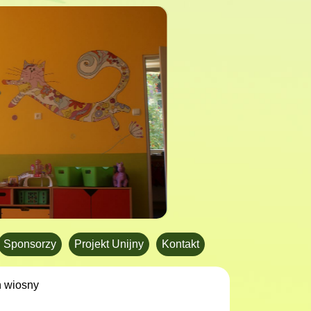
Sponsorzy
Projekt Unijny
Kontakt
ń wiosny