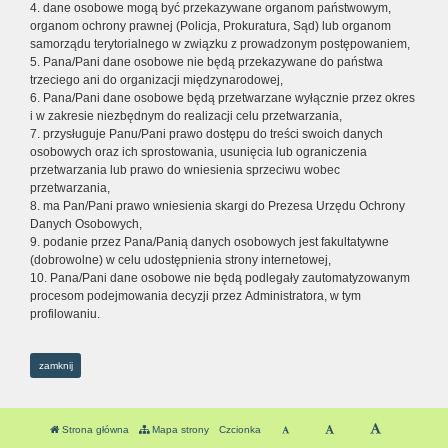
4. dane osobowe mogą być przekazywane organom państwowym,
organom ochrony prawnej (Policja, Prokuratura, Sąd) lub organom
samorządu terytorialnego w związku z prowadzonym postępowaniem,
5. Pana/Pani dane osobowe nie będą przekazywane do państwa
trzeciego ani do organizacji międzynarodowej,
6. Pana/Pani dane osobowe będą przetwarzane wyłącznie przez okres
i w zakresie niezbędnym do realizacji celu przetwarzania,
7. przysługuje Panu/Pani prawo dostępu do treści swoich danych
osobowych oraz ich sprostowania, usunięcia lub ograniczenia
przetwarzania lub prawo do wniesienia sprzeciwu wobec
przetwarzania,
8. ma Pan/Pani prawo wniesienia skargi do Prezesa Urzędu Ochrony
Danych Osobowych,
9. podanie przez Pana/Panią danych osobowych jest fakultatywne
(dobrowolne) w celu udostępnienia strony internetowej,
10. Pana/Pani dane osobowe nie będą podlegały zautomatyzowanym
procesom podejmowania decyzji przez Administratora, w tym
profilowaniu.
zamknij
Strona główna
Mapa strony
Czcionka