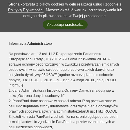
Strona korzysta z plików cookies w celu realizacji usług i zgodnie z
Polityką Prywatności
. Możesz określić warunki przechowywania lub
dostępu do plików cookies w Twojej przeglądarce.
Akceptuję ciasteczka
Informacja Administratora
Na podstawie art. 13 ust. 1 i 2 Rozporządzenia Parlamentu
Europejskiego i Rady (UE) 2016/679 z dnia 27 kwietnia 2016r. w
sprawie ochrony osób fizycznych w związku z przetwarzaniem danych
osobowych i w sprawie swobodnego przepływu takich danych oraz
uchylenia dyrektywy 95/46/WE (ogólne rozporządzenie o ochronie
danych), Dz. U. UE. L. 2016.119.1 z dnia 4 maja 2016r., dalej RODO
informuję:
1. dane Administratora i Inspektora Ochrony Danych znajdują się w
linku „Ochrona danych osobowych”,
2. Pana/Pani dane osobowe w postaci adresu IP, są przetwarzane w
celu udostępniania strony internetowej oraz wypełnienia obowiązków
prawnych spoczywających na administratorze(art.6 ust.1 lit.c RODO),
3. jeżeli korzysta Pan/Pani z odnośnika na stronie będącego adresem
e-mail placówki to zgadza się Pan/Pani na przetwarzanie danych w
celu udzielenia odpowiedzi,