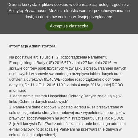
Strona korzysta z plików cookies w celu realizacji usług i zgodnie z
Polityką Prywatności
. Możesz określić warunki przechowywania lub
dostępu do plików cookies w Twojej przeglądarce.
Akceptuję ciasteczka
Informacja Administratora
Na podstawie art. 13 ust. 1 i 2 Rozporządzenia Parlamentu
Europejskiego i Rady (UE) 2016/679 z dnia 27 kwietnia 2016r. w
sprawie ochrony osób fizycznych w związku z przetwarzaniem danych
osobowych i w sprawie swobodnego przepływu takich danych oraz
uchylenia dyrektywy 95/46/WE (ogólne rozporządzenie o ochronie
danych), Dz. U. UE. L. 2016.119.1 z dnia 4 maja 2016r., dalej RODO
informuję:
1. dane Administratora i Inspektora Ochrony Danych znajdują się w
linku „Ochrona danych osobowych”,
2. Pana/Pani dane osobowe w postaci adresu IP, są przetwarzane w
celu udostępniania strony internetowej oraz wypełnienia obowiązków
prawnych spoczywających na administratorze(art.6 ust.1 lit.c RODO),
3. jeżeli korzysta Pan/Pani z odnośnika na stronie będącego adresem
e-mail placówki to zgadza się Pan/Pani na przetwarzanie danych w
celu udzielenia odpowiedzi,