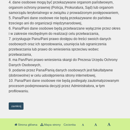
4. dane osobowe mogą być przekazywane organom państwowym,
organom ochrony prawnej (Policja, Prokuratura, Sąd) lub organom
samorządu terytorialnego w związku z prowadzonym postępowaniem,
5. Pana/Pani dane osobowe nie będą przekazywane do państwa
trzeciego ani do organizacji międzynarodowej,
6. Pana/Pani dane osobowe będą przetwarzane wyłącznie przez okres
i w zakresie niezbędnym do realizacji celu przetwarzania,
7. przysługuje Panu/Pani prawo dostępu do treści swoich danych
osobowych oraz ich sprostowania, usunięcia lub ograniczenia
przetwarzania lub prawo do wniesienia sprzeciwu wobec
przetwarzania,
8. ma Pan/Pani prawo wniesienia skargi do Prezesa Urzędu Ochrony
Danych Osobowych,
9. podanie przez Pana/Panią danych osobowych jest fakultatywne
(dobrowolne) w celu udostępnienia strony internetowej,
10. Pana/Pani dane osobowe nie będą podlegały zautomatyzowanym
procesom podejmowania decyzji przez Administratora, w tym
profilowaniu.
zamknij
Strona główna
Mapa strony
Czcionka