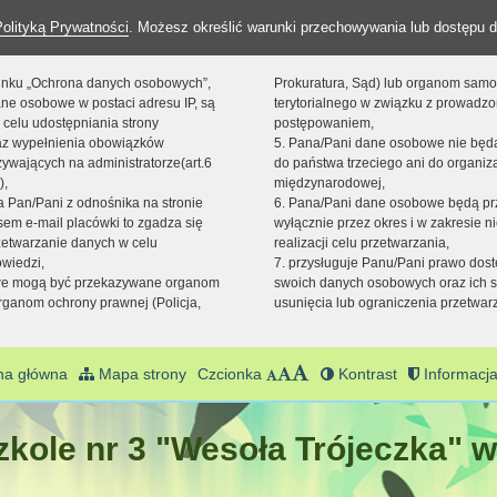
Polityką Prywatności
. Możesz określić warunki przechowywania lub dostępu d
 linku „Ochrona danych osobowych”,
Prokuratura, Sąd) lub organom sam
ne osobowe w postaci adresu IP, są
terytorialnego w związku z prowadz
 celu udostępniania strony
postępowaniem,
raz wypełnienia obowiązków
5. Pana/Pani dane osobowe nie bę
ywających na administratorze(art.6
do państwa trzeciego ani do organiza
),
międzynarodowej,
sta Pan/Pani z odnośnika na stronie
6. Pana/Pani dane osobowe będą pr
em e-mail placówki to zgadza się
wyłącznie przez okres i w zakresie 
zetwarzanie danych w celu
realizacji celu przetwarzania,
owiedzi,
7. przysługuje Panu/Pani prawo dost
we mogą być przekazywane organom
swoich danych osobowych oraz ich s
ganom ochrony prawnej (Policja,
usunięcia lub ograniczenia przetwar
na główna
Mapa strony
Czcionka
Kontrast
Informacja
kole nr 3 "Wesoła Trójeczka" w