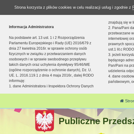
Strona korzysta z plików cookies w celu realizacji usług i zgodnie z
znajdują się w
Informacja Administratora
2. Pana/Pani da
przetwarzane w
Na podstawie art. 13 ust. 1 i 2 Rozporządzenia
internetowej o
Parlamentu Europejskiego i Rady (UE) 2016/679 z
prawnych spocz
dnia 27 kwietnia 2016r. w sprawie ochrony osób
ust.1 lit.c RODO
fizycznych w związku z przetwarzaniem danych
3. jeżeli korzy
osobowych i w sprawie swobodnego przepływu
będącego adres
takich danych oraz uchylenia dyrektywy 95/46/WE
Pan/Pani na pr
(ogólne rozporządzenie o ochronie danych), Dz. U.
udzielenia odp
UE. L. 2016.119.1 z dnia 4 maja 2016r., dalej RODO
4. dane osobo
informuję:
państwowym, or
1. dane Administratora i Inspektora Ochrony Danych
Stro
Publiczne Przedsz