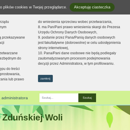
o plików cookies w Twojej przeglądarce.
Akceptuję ciasteczka
orządu
do wniesienia sprzeciwu wobec przetwarzania,
onym
8. ma Pan/Pani prawo wniesienia skargi do Prezesa
Urzędu Ochrony Danych Osobowych,
dą przekazywane
9. podanie przez Pana/Panią danych osobowych
cji
jest fakultatywne (dobrowolne) w celu udostępnienia
strony internetowej,
zetwarzane
10. Pana/Pani dane osobowe nie będą podlegały
niezbędnym do
zautomatyzowanym procesom podejmowania
decyzji przez Administratora, w tym profilowaniu.
ępu do treści
prostowania,
zamknij
zania lub prawo
 administratora
Fraza
 Zduńskiej Woli