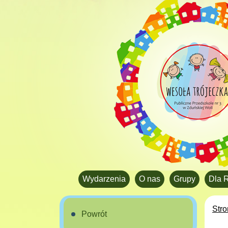
Wydarzenia
O nas
Grupy
Dla 
Str
Powrót