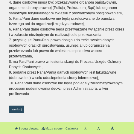
4. dane osobowe mogą być przekazywane organom państwowym,
organom ochrony prawnej (Policja, Prokuratura, Sąd) lub organom
samorządu terytorialnego w związku z prowadzonym postępowaniem,
5. Pana/Pani dane osobowe nie będą przekazywane do państwa
trzeciego ani do organizacji międzynarodowej,
6. Pana/Pani dane osobowe będą przetwarzane wyłącznie przez okres
i w zakresie niezbędnym do realizacji celu przetwarzania,
7. przysługuje Panu/Pani prawo dostępu do treści swoich danych
osobowych oraz ich sprostowania, usunięcia lub ograniczenia
przetwarzania lub prawo do wniesienia sprzeciwu wobec
przetwarzania,
8. ma Pan/Pani prawo wniesienia skargi do Prezesa Urzędu Ochrony
Danych Osobowych,
9. podanie przez Pana/Panią danych osobowych jest fakultatywne
(dobrowolne) w celu udostępnienia strony internetowej,
10. Pana/Pani dane osobowe nie będą podlegały zautomatyzowanym
procesom podejmowania decyzji przez Administratora, w tym
profilowaniu.
zamknij
Strona główna
Mapa strony
Czcionka