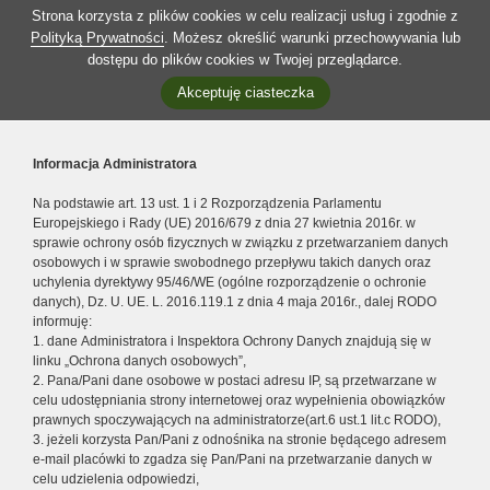
Strona korzysta z plików cookies w celu realizacji usług i zgodnie z
Polityką Prywatności
. Możesz określić warunki przechowywania lub
dostępu do plików cookies w Twojej przeglądarce.
Akceptuję ciasteczka
Informacja Administratora
Na podstawie art. 13 ust. 1 i 2 Rozporządzenia Parlamentu
Europejskiego i Rady (UE) 2016/679 z dnia 27 kwietnia 2016r. w
sprawie ochrony osób fizycznych w związku z przetwarzaniem danych
osobowych i w sprawie swobodnego przepływu takich danych oraz
uchylenia dyrektywy 95/46/WE (ogólne rozporządzenie o ochronie
danych), Dz. U. UE. L. 2016.119.1 z dnia 4 maja 2016r., dalej RODO
informuję:
1. dane Administratora i Inspektora Ochrony Danych znajdują się w
linku „Ochrona danych osobowych”,
2. Pana/Pani dane osobowe w postaci adresu IP, są przetwarzane w
celu udostępniania strony internetowej oraz wypełnienia obowiązków
prawnych spoczywających na administratorze(art.6 ust.1 lit.c RODO),
3. jeżeli korzysta Pan/Pani z odnośnika na stronie będącego adresem
e-mail placówki to zgadza się Pan/Pani na przetwarzanie danych w
celu udzielenia odpowiedzi,