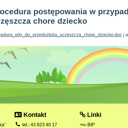
ocedura postępowania w przypad
zęszcza chore dziecko
cedura_gdy_do_przedszkola_uczeszcza_chore_dziecko.doc
[.d
Kontakt
Linki
ka"
tel.: 43 823 40 17
BIP