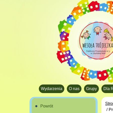
Wydarzenia
O nas
Grupy
Dla 
Str
Powrót
Pr