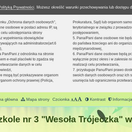
Polityką Prywatności
. Możesz określić warunki przechowywania lub dostępu d
 linku „Ochrona danych osobowych”,
Prokuratura, Sąd) lub organom sam
ne osobowe w postaci adresu IP, są
terytorialnego w związku z prowadz
 celu udostępniania strony
postępowaniem,
raz wypełnienia obowiązków
5. Pana/Pani dane osobowe nie bę
ywających na administratorze(art.6
do państwa trzeciego ani do organiza
),
międzynarodowej,
sta Pan/Pani z odnośnika na stronie
6. Pana/Pani dane osobowe będą pr
em e-mail placówki to zgadza się
wyłącznie przez okres i w zakresie 
zetwarzanie danych w celu
realizacji celu przetwarzania,
owiedzi,
7. przysługuje Panu/Pani prawo dost
we mogą być przekazywane organom
swoich danych osobowych oraz ich s
ganom ochrony prawnej (Policja,
usunięcia lub ograniczenia przetwar
na główna
Mapa strony
Czcionka
Kontrast
Informacja
kole nr 3 "Wesoła Trójeczka" w