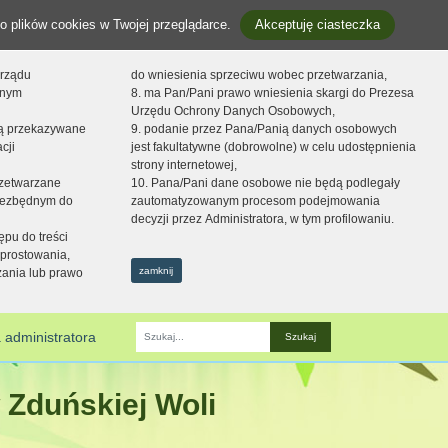
o plików cookies w Twojej przeglądarce.
Akceptuję ciasteczka
orządu
do wniesienia sprzeciwu wobec przetwarzania,
onym
8. ma Pan/Pani prawo wniesienia skargi do Prezesa
Urzędu Ochrony Danych Osobowych,
dą przekazywane
9. podanie przez Pana/Panią danych osobowych
cji
jest fakultatywne (dobrowolne) w celu udostępnienia
strony internetowej,
zetwarzane
10. Pana/Pani dane osobowe nie będą podlegały
niezbędnym do
zautomatyzowanym procesom podejmowania
decyzji przez Administratora, w tym profilowaniu.
ępu do treści
prostowania,
zamknij
zania lub prawo
 administratora
Fraza
 Zduńskiej Woli