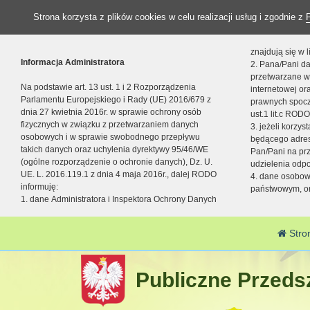
Strona korzysta z plików cookies w celu realizacji usług i zgodnie z
znajdują się w
Informacja Administratora
2. Pana/Pani da
przetwarzane w
Na podstawie art. 13 ust. 1 i 2 Rozporządzenia
internetowej o
Parlamentu Europejskiego i Rady (UE) 2016/679 z
prawnych spocz
dnia 27 kwietnia 2016r. w sprawie ochrony osób
ust.1 lit.c RODO
fizycznych w związku z przetwarzaniem danych
3. jeżeli korzy
osobowych i w sprawie swobodnego przepływu
będącego adres
takich danych oraz uchylenia dyrektywy 95/46/WE
Pan/Pani na pr
(ogólne rozporządzenie o ochronie danych), Dz. U.
udzielenia odp
UE. L. 2016.119.1 z dnia 4 maja 2016r., dalej RODO
4. dane osobo
informuję:
państwowym, or
1. dane Administratora i Inspektora Ochrony Danych
Stro
Publiczne Przedsz