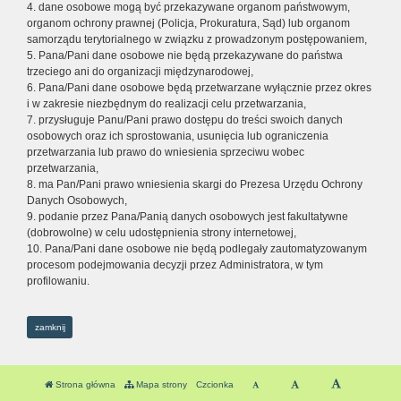
4. dane osobowe mogą być przekazywane organom państwowym,
organom ochrony prawnej (Policja, Prokuratura, Sąd) lub organom
samorządu terytorialnego w związku z prowadzonym postępowaniem,
5. Pana/Pani dane osobowe nie będą przekazywane do państwa
trzeciego ani do organizacji międzynarodowej,
6. Pana/Pani dane osobowe będą przetwarzane wyłącznie przez okres
i w zakresie niezbędnym do realizacji celu przetwarzania,
7. przysługuje Panu/Pani prawo dostępu do treści swoich danych
osobowych oraz ich sprostowania, usunięcia lub ograniczenia
przetwarzania lub prawo do wniesienia sprzeciwu wobec
przetwarzania,
8. ma Pan/Pani prawo wniesienia skargi do Prezesa Urzędu Ochrony
Danych Osobowych,
9. podanie przez Pana/Panią danych osobowych jest fakultatywne
(dobrowolne) w celu udostępnienia strony internetowej,
10. Pana/Pani dane osobowe nie będą podlegały zautomatyzowanym
procesom podejmowania decyzji przez Administratora, w tym
profilowaniu.
zamknij
Strona główna
Mapa strony
Czcionka