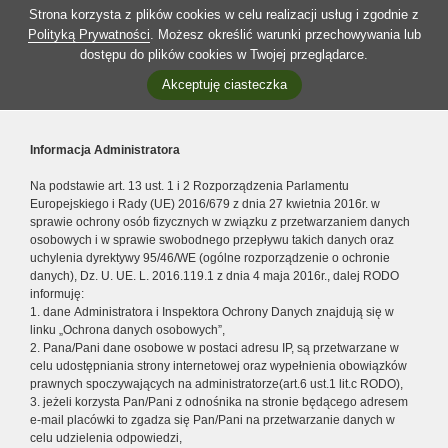
Strona korzysta z plików cookies w celu realizacji usług i zgodnie z
Polityką Prywatności
. Możesz określić warunki przechowywania lub
dostępu do plików cookies w Twojej przeglądarce.
Akceptuję ciasteczka
Informacja Administratora
Na podstawie art. 13 ust. 1 i 2 Rozporządzenia Parlamentu
Europejskiego i Rady (UE) 2016/679 z dnia 27 kwietnia 2016r. w
sprawie ochrony osób fizycznych w związku z przetwarzaniem danych
osobowych i w sprawie swobodnego przepływu takich danych oraz
uchylenia dyrektywy 95/46/WE (ogólne rozporządzenie o ochronie
danych), Dz. U. UE. L. 2016.119.1 z dnia 4 maja 2016r., dalej RODO
informuję:
1. dane Administratora i Inspektora Ochrony Danych znajdują się w
linku „Ochrona danych osobowych”,
2. Pana/Pani dane osobowe w postaci adresu IP, są przetwarzane w
celu udostępniania strony internetowej oraz wypełnienia obowiązków
prawnych spoczywających na administratorze(art.6 ust.1 lit.c RODO),
3. jeżeli korzysta Pan/Pani z odnośnika na stronie będącego adresem
e-mail placówki to zgadza się Pan/Pani na przetwarzanie danych w
celu udzielenia odpowiedzi,