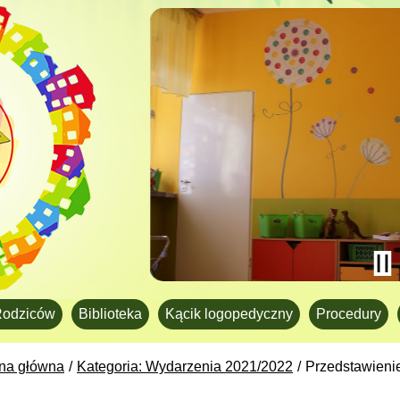
Rodziców
Biblioteka
Kącik logopedyczny
Procedury
ona główna
Kategoria: Wydarzenia 2021/2022
Przedstawienie