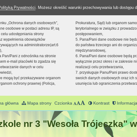
Polityką Prywatności
. Możesz określić warunki przechowywania lub dostępu d
 linku „Ochrona danych osobowych”,
Prokuratura, Sąd) lub organom sam
ne osobowe w postaci adresu IP, są
terytorialnego w związku z prowadz
 celu udostępniania strony
postępowaniem,
raz wypełnienia obowiązków
5. Pana/Pani dane osobowe nie bę
ywających na administratorze(art.6
do państwa trzeciego ani do organiza
),
międzynarodowej,
sta Pan/Pani z odnośnika na stronie
6. Pana/Pani dane osobowe będą pr
em e-mail placówki to zgadza się
wyłącznie przez okres i w zakresie 
zetwarzanie danych w celu
realizacji celu przetwarzania,
owiedzi,
7. przysługuje Panu/Pani prawo dost
we mogą być przekazywane organom
swoich danych osobowych oraz ich s
ganom ochrony prawnej (Policja,
usunięcia lub ograniczenia przetwar
na główna
Mapa strony
Czcionka
Kontrast
Informacja
kole nr 3 "Wesoła Trójeczka" w