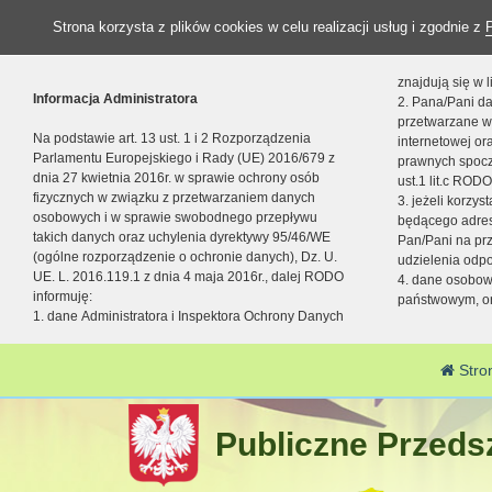
Strona korzysta z plików cookies w celu realizacji usług i zgodnie z
znajdują się w
Informacja Administratora
2. Pana/Pani da
przetwarzane w
Na podstawie art. 13 ust. 1 i 2 Rozporządzenia
internetowej o
Parlamentu Europejskiego i Rady (UE) 2016/679 z
prawnych spocz
dnia 27 kwietnia 2016r. w sprawie ochrony osób
ust.1 lit.c RODO
fizycznych w związku z przetwarzaniem danych
3. jeżeli korzy
osobowych i w sprawie swobodnego przepływu
będącego adres
takich danych oraz uchylenia dyrektywy 95/46/WE
Pan/Pani na pr
(ogólne rozporządzenie o ochronie danych), Dz. U.
udzielenia odp
UE. L. 2016.119.1 z dnia 4 maja 2016r., dalej RODO
4. dane osobo
informuję:
państwowym, or
1. dane Administratora i Inspektora Ochrony Danych
Stro
Publiczne Przedsz