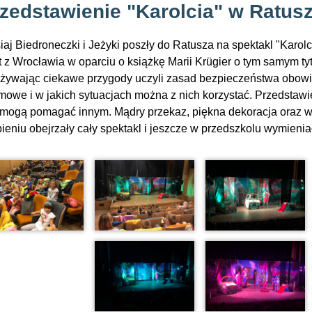
zedstawienie "Karolcia" w Ratus
iaj Biedroneczki i Jeżyki poszły do Ratusza na spektakl "Karolc
t z Wrocławia w oparciu o książkę Marii Krügier o tym samym ty
żywając ciekawe przygody uczyli zasad bezpieczeństwa obowi
mowe i w jakich sytuacjach można z nich korzystać. Przedstawie
mogą pomagać innym. Mądry przekaz, piękna dekoracja oraz wes
ieniu obejrzały cały spektakl i jeszcze w przedszkolu wymienia