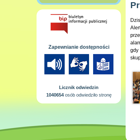
Pr
Dzis
Aler
prze
alar
Zapewnianie dostępności
gdy 
skup
Licznik odwiedzin
1040654
osób odwiedziło stronę