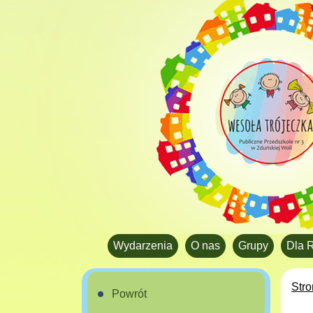
Wydarzenia
O nas
Grupy
Dla 
Str
Powrót