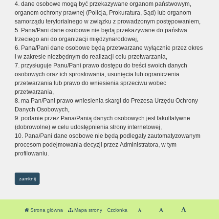
4. dane osobowe mogą być przekazywane organom państwowym,
organom ochrony prawnej (Policja, Prokuratura, Sąd) lub organom
samorządu terytorialnego w związku z prowadzonym postępowaniem,
5. Pana/Pani dane osobowe nie będą przekazywane do państwa
trzeciego ani do organizacji międzynarodowej,
6. Pana/Pani dane osobowe będą przetwarzane wyłącznie przez okres
i w zakresie niezbędnym do realizacji celu przetwarzania,
7. przysługuje Panu/Pani prawo dostępu do treści swoich danych
osobowych oraz ich sprostowania, usunięcia lub ograniczenia
przetwarzania lub prawo do wniesienia sprzeciwu wobec
przetwarzania,
8. ma Pan/Pani prawo wniesienia skargi do Prezesa Urzędu Ochrony
Danych Osobowych,
9. podanie przez Pana/Panią danych osobowych jest fakultatywne
(dobrowolne) w celu udostępnienia strony internetowej,
10. Pana/Pani dane osobowe nie będą podlegały zautomatyzowanym
procesom podejmowania decyzji przez Administratora, w tym
profilowaniu.
zamknij
Strona główna
Mapa strony
Czcionka